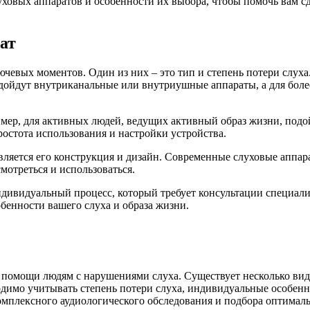
уховых аппаратов и особенности их выбора, чтобы помочь вам с
ат
чевых моментов. Один из них – это тип и степень потери слуха
подойдут внутриканальные или внутриушные аппараты, а для бол
ример, для активных людей, ведущих активный образ жизни, по
остота использования и настройки устройства.
вляется его конструкция и дизайн. Современные слуховые аппар
смотреться и использоваться.
 индивидуальный процесс, который требует консультации специал
бенности вашего слуха и образа жизни.
 помощи людям с нарушениями слуха. Существует несколько вид
димо учитывать степень потери слуха, индивидуальные особенн
омплексного аудиологического обследования и подбора оптималь