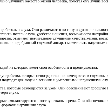
льно улучшить качество жизни человека, помогая ему лучше во
 проблемами слуха. Они различаются по типу и функциональност
 степень потери слуха, удобство ношения, возможности настрой
параты, отмечают значительное улучшение качества жизни, воз
равильно подобранный слуховой аппарат может стать надежным
ждый из которых имеет свои особенности и преимущества.
устройства, которые непосредственно помещаются в слуховом ка
 подходят для людей с легкими и умеренными нарушениями слу
тва, которые размещаются за ухом. Они обеспечивают хорошую 
тери слуха.
орые имплантируются в костную ткань черепа. Они обеспечивают
и формами нарушения слуха.