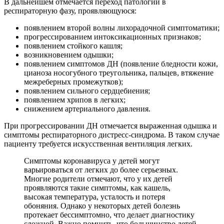
В дальнейшем отмечается переход патологии в
респираторную фазу, проявляющуюся:
появлением второй волны лихорадочной симптоматики;
прогрессированием интоксикационных признаков;
появлением стойкого кашля;
возникновением одышки;
появлением симптомов ДН (появление бледности кожи,
цианоза носогубного треугольника, пальцев, втяжение
межреберных промежутков);
появлением сильного сердцебиения;
появлением хрипов в легких;
снижением артериального давления.
При прогрессировании ДН отмечается выраженная одышка и
симптомы респираторного дистресс-синдрома. В таком случае
пациенту требуется искусственная вентиляция легких.
Симптомы коронавируса у детей могут
варьироваться от легких до более серьезных.
Многие родители отмечают, что у их детей
проявляются такие симптомы, как кашель,
высокая температура, усталость и потеря
обоняния. Однако у некоторых детей болезнь
протекает бессимптомно, что делает диагностику
сложной. Важно помнить, что большинство детей