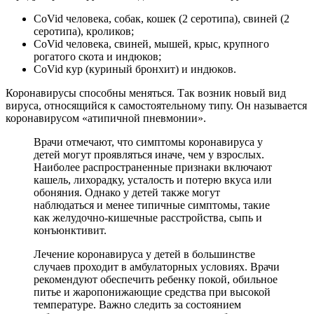
CoVid человека, собак, кошек (2 серотипа), свиней (2
серотипа), кроликов;
CoVid человека, свиней, мышей, крыс, крупного
рогатого скота и индюков;
CoVid кур (куриный бронхит) и индюков.
Коронавирусы способны меняться. Так возник новый вид
вируса, относящийся к самостоятельному типу. Он называется
коронавирусом «атипичной пневмонии».
Врачи отмечают, что симптомы коронавируса у
детей могут проявляться иначе, чем у взрослых.
Наиболее распространенные признаки включают
кашель, лихорадку, усталость и потерю вкуса или
обоняния. Однако у детей также могут
наблюдаться и менее типичные симптомы, такие
как желудочно-кишечные расстройства, сыпь и
конъюнктивит.
Лечение коронавируса у детей в большинстве
случаев проходит в амбулаторных условиях. Врачи
рекомендуют обеспечить ребенку покой, обильное
питье и жаропонижающие средства при высокой
температуре. Важно следить за состоянием