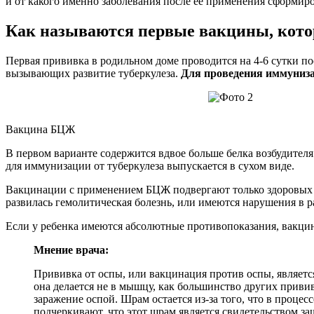
и от какого именно заболевания после ее применения сформиро
Как называются первые вакцины, кото
Первая прививка в родильном доме проводится на 4-6 сутки п
вызывающих развитие туберкулеза.
Для проведения иммуниз
Вакцина БЦЖ
В первом варианте содержится вдвое больше белка возбудител
для иммунизации от туберкулеза выпускается в сухом виде.
Вакцинации с применением БЦЖ подвергают только здоровых н
развилась гемолитическая болезнь, или имеются нарушения в р
Если у ребенка имеются абсолютные противопоказания, вакци
Мнение врача:
Прививка от оспы, или вакцинация против оспы, являетс
она делается не в мышцу, как большинство других приви
заражение оспой. Шрам остается из-за того, что в процес
подчеркивают, что этот шрам является свидетельством з