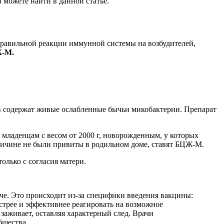
 можете найти в данной статье.
правильной реакции иммунной системы на возбудителей,
Ж-М.
ов содержат живые ослабленные бычьи микобактерии. Препарат
ладенцам с весом от 2000 г, новорожденным, у которых
причине не были привиты в родильном доме, ставят БЦЖ-М.
лько с согласия матери.
че. Это происходит из-за специфики введения вакцины:
стрее и эффективнее реагировать на возможное
 заживает, оставляя характерный след. Врачи
бщества.