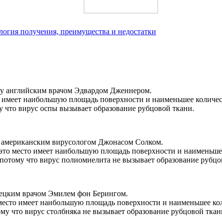
логия получения, преимущества и недостатки
оду английским врачом Эдвардом Дженнером.
то имеет наибольшую площадь поверхности и наименьшее количе
у что вирус оспы вызывает образование рубцовой ткани.
у американским вирусологом Джонасом Солком.
о это место имеет наибольшую площадь поверхности и наименьше
потому что вирус полиомиелита не вызывает образование рубцо
емецким врачом Эмилем фон Берингом.
о место имеет наибольшую площадь поверхности и наименьшее к
му что вирус столбняка не вызывает образование рубцовой ткан