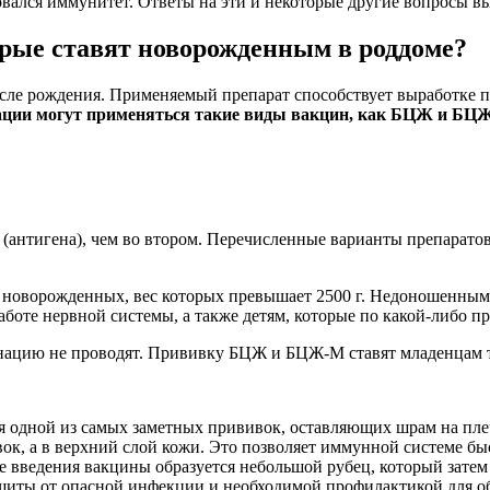
вался иммунитет. Ответы на эти и некоторые другие вопросы вы
рые ставят новорожденным в роддоме?
осле рождения. Применяемый препарат способствует выработке 
ации могут применяться такие виды вакцин, как БЦЖ и БЦ
я (антигена), чем во втором. Перечисленные варианты препарат
оворожденных, вес которых превышает 2500 г. Недоношенным м
аботе нервной системы, а также детям, которые по какой-либо 
нацию не проводят. Прививку БЦЖ и БЦЖ-М ставят младенцам то
я одной из самых заметных прививок, оставляющих шрам на пле
вок, а в верхний слой кожи. Это позволяет иммунной системе бы
се введения вакцины образуется небольшой рубец, который затем
ащиты от опасной инфекции и необходимой профилактикой для о