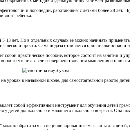
ества современных методик отдельную нишу занимает развивающ
фектологии и логопедии, работающим с детьми более 28 лет. «Бу
ивость ребенка.
5-13 лет. Но в отдельных случаях ее можно начинать применять и
тся легко и просто. Сама подача отличается оригинальностью и н
ет собой практическое пособие, которое состоит из занятий и 
скорости чтения за счет совершенствования мышления и ориента
на уроках в начальной школе, для самостоятельной работы детей
ляет собой эффективный инструмент для обучения детей грамот
я у детей дошкольного и младшего школьного возраста. Она пом
” можно обратиться в специализированные магазины для детей, 