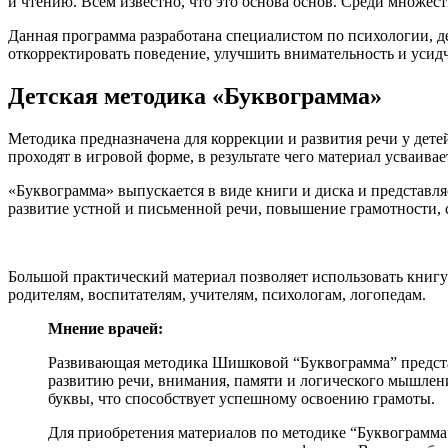
и чтению. Всем известно, что это основа основ. Среди множ
Данная программа разработана специалистом по психологии, де
откорректировать поведение, улучшить внимательность и усидч
Детская методика «Буквограмма»
Методика предназначена для коррекции и развития речи у детей 
проходят в игровой форме, в результате чего материал усваивае
«Буквограмма» выпускается в виде книги и диска и представля
развитие устной и письменной речи, повышение грамотности, 
Большой практический материал позволяет использовать книгу 
родителям, воспитателям, учителям, психологам, логопедам.
Мнение врачей:
Развивающая методика Шишковой “Буквограмма” представ
развитию речи, внимания, памяти и логического мышлени
буквы, что способствует успешному освоению грамоты.
Для приобретения материалов по методике “Буквограмма