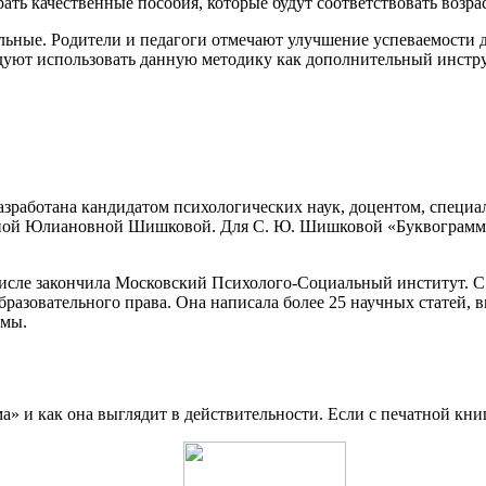
ь качественные пособия, которые будут соответствовать возра
ьные. Родители и педагоги отмечают улучшение успеваемости де
ндуют использовать данную методику как дополнительный инстр
 разработана кандидатом психологических наук, доцентом, спец
ной Юлиановной Шишковой. Для С. Ю. Шишковой «Буквограмма» 
исле закончила Московский Психолого-Социальный институт. С 
разовательного права. Она написала более 25 научных статей, в
емы.
а» и как она выглядит в действительности. Если с печатной кни