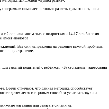
ая методика Шишковой «Буквограмма».
квограмма» помогает не только развить грамотность, но и
 с 2 лет, или заниматься с подростками 14-17 лет. Занятия
е имеет аналогов.
упражнений. Все они направлены на решение важной проблемы:
ции в пространстве.
, для занятий родителей с ребёнком. «Буквограмма» адресована
е. Врачи отмечают, что данная методика способствует
огает детям легко и игровым способом усваивать звуки и
книжные магазины или заказать онлайн на