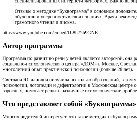
специализированных интернет-платформах. Важно выбират
Отзывы о методике “Буквограмма” в основном положител
обучению и уверенность в своих знаниях. Врачи рекоме
грамотного чтения и письма.
https://www.youtube.com/embed/U-8h75h9GNE
Автор программы
Программа по развитию речи у детей является авторской, она
социально-психологического центра «ДОМ» в Москве, Светла
многолетний опыт практической психологии (больше 28 лет).
Светлана Юлиановна получила несколько образований, в том ч
психологии, логопедии и дефектологии в Московском центре об
взрослых, помогает решить различные психологические пробл
Что представляет собой «Буквограмма»
Многих родителей интересует, что такое методика «Буквограмм