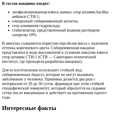
В состав вакцины входят:
лиофилизированная взвесь живых спор штамма bacillus
anthracis СТИ-1;
очищенный сибиреязвенный антиген;
гель алюминия гидроксида;
стабилизатор, представленный водным раствором
сахарозы 10%.
В ампулах содержится пористая серо-белая масса с наличием
оттенка коричневого цвета. Сибиреязвенная вакцина
представлена в виде высушенной в условиях вакуума взвеси
спор штамма СТИ-1 (СТИ — Санитарно-технический
институт, где проходила разработка вакцины).
Для ее изготовления используют стойкий вид
сибиреязвенных бацилл, которые не могут вызывать
заболевание у человека. Прививка делается два раза с
интервалом от 20 до 30 суток, формируя при этом стойкий
специфический иммунитет, который образуется на седьмые
сутки после вакцинации и действует на протяжении одного
года.
Интересные факты