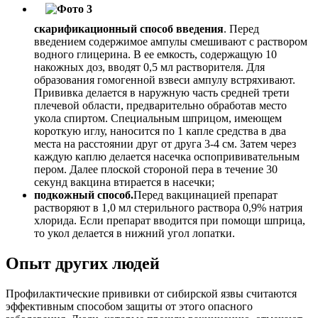
скарификационный способ введения
. Перед
введением содержимое ампулы смешивают с раствором
водного глицерина. В ее емкость, содержащую 10
накожных доз, вводят 0,5 мл растворителя. Для
образования гомогенной взвеси ампулу встряхивают.
Прививка делается в наружную часть средней трети
плечевой области, предварительно обработав место
укола спиртом. Специальным шприцом, имеющем
короткую иглу, наносится по 1 капле средства в два
места на расстоянии друг от друга 3-4 см. Затем через
каждую каплю делается насечка оспопрививательным
пером. Далее плоской стороной пера в течение 30
секунд вакцина втирается в насечки;
подкожный способ.
Перед вакцинацией препарат
растворяют в 1,0 мл стерильного раствора 0,9% натрия
хлорида. Если препарат вводится при помощи шприца,
то укол делается в нижний угол лопатки.
Опыт других людей
Профилактические прививки от сибирской язвы считаются
эффективным способом защиты от этого опасного