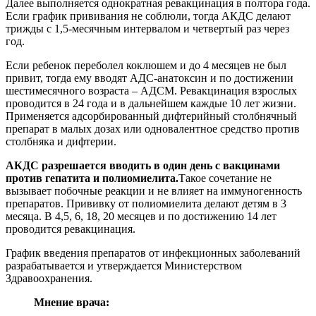
Далее выполняется однократная ревакцинация в полтора года.
Если график прививания не соблюли, тогда АКДС делают
трижды с 1,5-месячным интервалом и четвертый раз через
год.
Если ребенок переболел коклюшем и до 4 месяцев не был
привит, тогда ему вводят АДС-анатоксин и по достижении
шестимесячного возраста – АДСМ. Ревакцинация взрослых
проводится в 24 года и в дальнейшем каждые 10 лет жизни.
Применяется адсорбированный дифтерийный столбнячный
препарат в малых дозах или одновалентное средство против
столбняка и дифтерии.
АКДС разрешается вводить в один день с вакцинами
против гепатита и полиомиелита.
Такое сочетание не
вызывает побочные реакции и не влияет на иммуногенность
препаратов. Прививку от полиомиелита делают детям в 3
месяца. В 4,5, 6, 18, 20 месяцев и по достижению 14 лет
проводится ревакцинация.
График введения препаратов от инфекционных заболеваний
разрабатывается и утверждается Министерством
Здравоохранения.
Мнение врача: