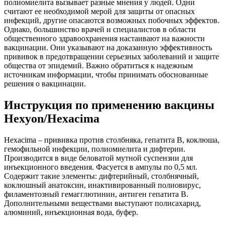
полиомиелита вызывает разные мнения у людей. Одни
считают ее необходимой мерой для защиты от опасных
инфекций, другие опасаются возможных побочных эффектов.
Однако, большинство врачей и специалистов в области
общественного здравоохранения настаивают на важности
вакцинации. Они указывают на доказанную эффективность
прививок в предотвращении серьезных заболеваний и защите
общества от эпидемий. Важно обратиться к надежным
источникам информации, чтобы принимать обоснованные
решения о вакцинации.
Инструкция по применению вакцины
Hexyon/Hexacima
Hexacima – прививка против столбняка, гепатита В, коклюша,
гемофильной инфекции, полиомиелита и дифтерии.
Производится в виде беловатой мутной суспензии для
инъекционного введения. Фасуется в ампулы по 0,5 мл.
Содержит такие элементы: дифтерийный, столбнячный,
коклюшный анатоксин, инактивированный полиовирус,
филаментозный гемагглютинин, антиген гепатита В.
Дополнительными веществами выступают полисахарид,
алюминий, инъекционная вода, буфер.