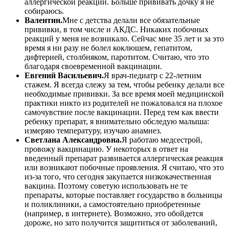
аллергической реакции. Больше прививать дочку я не
собираюсь.
Валентин.
Мне с детства делали все обязательные
прививки, в том числе и АКДС. Никаких побочных
реакций у меня не возникало. Сейчас мне 35 лет и за это
время я ни разу не болел коклюшем, гепатитом,
дифтерией, столбняком, паротитом. Считаю, что это
благодаря своевременной вакцинации.
Евгений Васильевич.
Я врач-педиатр с 22-летним
стажем. Я всегда слежу за тем, чтобы ребенку делали все
необходимые прививки. За все время моей медицинской
практики никто из родителей не пожаловался на плохое
самочувствие после вакцинации. Перед тем как ввести
ребенку препарат, я внимательно обследую малыша:
измеряю температуру, изучаю анамнез.
Светлана Александровна.
Я работаю медсестрой,
провожу вакцинацию. У некоторых в ответ на
введенный препарат развивается аллергическая реакция
или возникают побочные проявления. Я считаю, что это
из-за того, что сегодня закупается низкокачественная
вакцина. Поэтому советую использовать не те
препараты, которые поставляет государство в больницы
и поликлиники, а самостоятельно приобретенные
(например, в интернете). Возможно, это обойдется
дороже, но зато получится защититься от заболеваний,