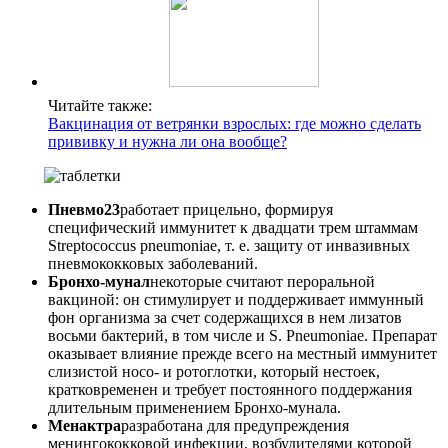
Читайте также:
Вакцинация от ветрянки взрослых: где можно сделать
прививку и нужна ли она вообще?
Пневмо23
работает прицельно, формируя
специфический иммунитет к двадцати трем штаммам
Streptococcus pneumoniae, т. е. защиту от инвазивных
пневмококковых заболеваний.
Бронхо-мунал
некоторые считают пероральной
вакциной: он стимулирует и поддерживает иммунный
фон организма за счет содержащихся в нем лизатов
восьми бактерий, в том числе и S. Pneumoniae. Препарат
оказывает влияние прежде всего на местный иммунитет
слизистой носо- и ротоглотки, который нестоек,
кратковременен и требует постоянного поддержания
длительным применением Бронхо-мунала.
Менактра
разработана для предупреждения
менингококковой инфекции, возбудителями которой