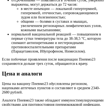
отсроченными — появляются в течение суток, умеренно
выражены, могут держаться до 72 часов:
в месте инъекции — локальной гипертермией,
гиперемией, отечностью, сопровождающимися
зудом или болезненностью;
общими — болями в суставах и мышцах,
увеличением регионарных лимфатических узлов,
кожными высыпаниями;
нормальной вакцинальной реакцией — повышением в
первые сутки температуры тела до 38-38,5 °С, которую
снимают антипиретиками и нестероидными
противовоспалительными препаратами
(Парацетамолом, Ибупрофеном, Нимесилом).
Если побочные проявления после вакцинации Пневмо23
сохраняются дольше трех суток, обращаются к врачу.
Цена и аналоги
Цены на вакцину Пневмо23 обусловлены регионом,
наценками аптечных пунктов и составляют в среднем 2340-
2680 рублей.
Аналоги Пневмо23 также обладают иммуностимулирующими
свойствами для противостояния пневмококковой инфекции.