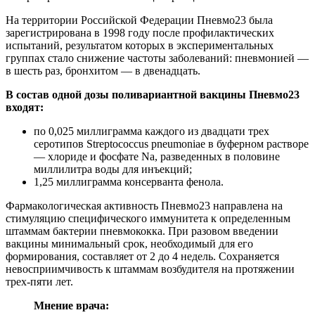
На территории Российской Федерации Пневмо23 была
зарегистрирована в 1998 году после профилактических
испытаний, результатом которых в экспериментальных
группах стало снижение частоты заболеваний: пневмонией —
в шесть раз, бронхитом — в двенадцать.
В состав одной дозы поливариантной вакцины Пневмо23
входят:
по 0,025 миллиграмма каждого из двадцати трех
серотипов Streptococcus pneumoniae в буферном растворе
— хлориде и фосфате Nа, разведенных в половине
миллилитра воды для инъекций;
1,25 миллиграмма консерванта фенола.
Фармакологическая активность Пневмо23 направлена на
стимуляцию специфического иммунитета к определенным
штаммам бактерии пневмококка. При разовом введении
вакцины минимальный срок, необходимый для его
формирования, составляет от 2 до 4 недель. Сохраняется
невосприимчивость к штаммам возбудителя на протяжении
трех-пяти лет.
Мнение врача: