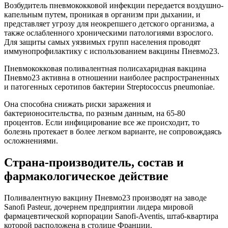
Возбудитель пневмококковой инфекции передается воздушно-
капельным путем, проникая в организм при дыхании, и
представляет угрозу для неокрепшего детского организма, а
также ослабленного хроническими патологиями взрослого.
Для защиты самых уязвимых групп населения проводят
иммунопрофилактику с использованием вакцины Пневмо23.
Пневмококковая поливалентная полисахаридная вакцина
Пневмо23 активна в отношении наиболее распространенных
и патогенных серотипов бактерии Streptococcus pneumoniae.
Она способна снижать риски заражения и
бактерионосительства, по разным данным, на 65-80
процентов. Если инфицирование все же происходит, то
болезнь протекает в более легком варианте, не сопровождаясь
осложнениями.
Страна-производитель, состав и
фармакологическое действие
Поливалентную вакцину Пневмо23 производят на заводе
Sanofi Pasteur, дочернем предприятии лидера мировой
фармацевтической корпорации Sanofi-Aventis, штаб-квартира
которой расположена в столице Франции.