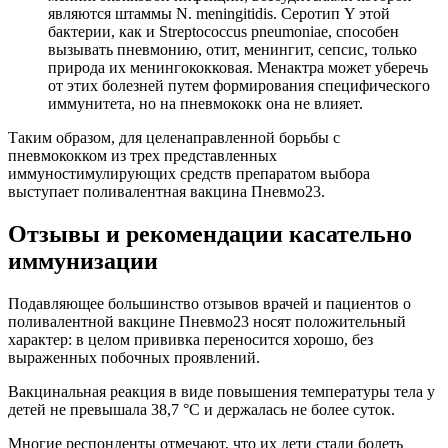
являются штаммы N. meningitidis. Серотип Y этой
бактерии, как и Streptococcus pneumoniae, способен
вызывать пневмонию, отит, менингит, сепсис, только
природа их менингококковая. Менактра может уберечь
от этих болезней путем формирования специфического
иммунитета, но на пневмококк она не влияет.
Таким образом, для целенаправленной борьбы с
пневмококком из трех представленных
иммуностимулирующих средств препаратом выбора
выступает поливалентная вакцина Пневмо23.
Отзывы и рекомендации касательно
иммунизации
Подавляющее большинство отзывов врачей и пациентов о
поливалентной вакцине Пневмо23 носят положительный
характер: в целом прививка переносится хорошо, без
выраженных побочных проявлений.
Вакцинальная реакция в виде повышения температуры тела у
детей не превышала 38,7 °С и держалась не более суток.
Многие респонденты отмечают, что их дети стали болеть