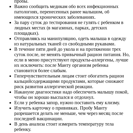
пробы.
Важно сообщить медикам обо всех инфекционных
патологиях, перенесенных ранее малышом, об
имеющихся хронических заболеваниях.
За пару суток до тестирования не гулять с ребенком в
людных местах (в магазинах, парках, детских
площадках).
Отправляясь на манипуляцию, одеть малыша в одежду
из натуральных тканей со свободными рукавами.
В течение пяти дней до укола и на протяжении трех
суток после, не менять привычный рацион питания. Но,
если в меню присутствуют продукты-аллергены, лучше
их исключить: после Манту организм ребенка
становится более слабым.
Гиперчувствительным лицам стоит обогатить рацион
кальцийсодержащими продуктами, которые снижают
риск развития аллергической реакции.
Накануне диагностики надо обеспечить малышу покой,
чтобы он хорошо выспался и отдохнул.
Если у ребенка запор, нужно поставить ему клизму.
Изучить карточку о прививках. Пробу Манту
разрешается делать не меньше, чем через месяц после
последней вакцинации.
В день анализа стоит измерить температуру тела
ребенку.