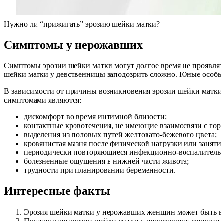
Нужно ли “прижигать” эрозию шейки матки?
С
имптомы у нерожавших
Симптомы эрозии шейки матки могут долгое время не проявлят
шейки матки у девственницы заподозрить сложно. Юные особы
В зависимости от причины возникновения эрозии шейки матк
симптомами являются:
дискомфорт во время интимной близости;
контактные кровотечения, не имеющие взаимосвязи с г
выделения из половых путей желтовато-бежевого цвета;
кровянистая мазня после физической нагрузки или заняти
периодически повторяющиеся инфекционно-воспалительн
болезненные ощущения в нижней части живота;
трудности при планировании беременности.
Интересные факты
Эрозия шейки матки у нерожавших женщин может быть 
Прижигание эрозии шейки матки у нерожавших женщин м