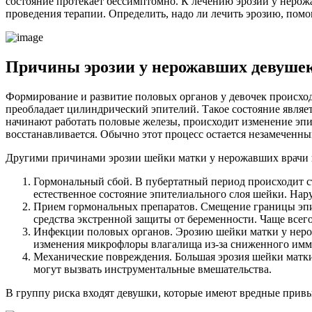
состояние протекает бессимптомно. К лечению эрозии у нерож
проведения терапии. Определить, надо ли лечить эрозию, помо
П
ричины эрозии у нерожавших девуше
Формирование и развитие половых органов у девочек происход
преобладает цилиндрический эпителий. Такое состояние являет
начинают работать половые железы, происходит изменение эпи
восстанавливается. Обычно этот процесс остается незамеченны
Другими причинами эрозии шейки матки у нерожавших врачи 
Гормональный сбой. В пубертатный период происходит с
естественное состояние эпителиального слоя шейки. Н
Прием гормональных препаратов. Смещение границы эпи
средства экстренной защиты от беременности. Чаще всего
Инфекции половых органов. Эрозию шейки матки у нерож
изменения микрофлоры влагалища из-за сниженного имм
Механические повреждения. Большая эрозия шейки матк
могут вызвать инструментальные вмешательства.
В группу риска входят девушки, которые имеют вредные прив