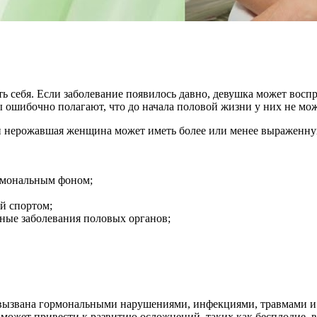
ь себя. Если заболевание появилось давно, девушка может вос
 ошибочно полагают, что до начала половой жизни у них не мож
и нерожавшая женщина может иметь более или менее выраженн
ормональным фоном;
й спортом;
ые заболевания половых органов;
вызвана гормональными нарушениями, инфекциями, травмами и
ожет привести к развитию осложнений, таких как бесплодие,