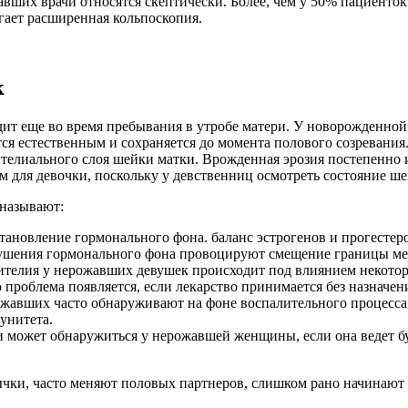
авших врачи относятся скептически. Более, чем у 50% пациенто
гает расширенная кольпоскопия.
к
ит еще во время пребывания в утробе матери. У новорожденной
ся естественным и сохраняется до момента полового созревания.
телиального слоя шейки матки. Врожденная эрозия постепенно и
м для девочки, поскольку у девственниц осмотреть состояние ш
называют:
тановление гормонального фона. баланс эстрогенов и прогесте
арушения гормонального фона провоцируют смещение границы ме
телия у нерожавших девушек происходит под влиянием некоторы
 проблема появляется, если лекарство принимается без назначен
авших часто обнаруживают на фоне воспалительного процесса.
унитета.
и может обнаружиться у нерожавшей женщины, если она ведет 
ычки, часто меняют половых партнеров, слишком рано начинаю