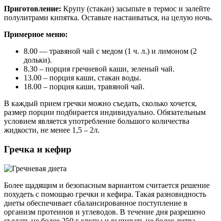
Приготовление:
Крупу (стакан) засыпьте в термос и залейте
полулитрами кипятка. Оставьте настаиваться, на целую ночь.
Примерное меню:
8.00 — травяной чай с медом (1 ч. л.) и лимоном (2
дольки).
8.30 – порция гречневой каши, зеленый чай.
13.00 – порция каши, стакан воды.
18.00 – порция каши, травяной чай.
В каждый прием гречки можно съедать, сколько хочется,
размер порции подбирается индивидуально. Обязательным
условием является употребление большого количества
жидкости, не менее 1,5 – 2л.
Гречка и кефир
Более щадящим и безопасным вариантом считается решение
похудеть с помощью гречки и кефира. Такая разновидность
диеты обеспечивает сбалансированное поступление в
организм протеинов и углеводов. В течение дня разрешено
съедать не более 250 г крупы и выпивать не более литра