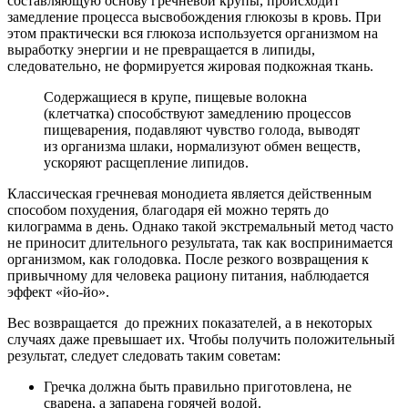
составляющую основу гречневой крупы, происходит
замедление процесса высвобождения глюкозы в кровь. При
этом практически вся глюкоза используется организмом на
выработку энергии и не превращается в липиды,
следовательно, не формируется жировая подкожная ткань.
Содержащиеся в крупе, пищевые волокна
(клетчатка) способствуют замедлению процессов
пищеварения, подавляют чувство голода, выводят
из организма шлаки, нормализуют обмен веществ,
ускоряют расщепление липидов.
Классическая гречневая монодиета является действенным
способом похудения, благодаря ей можно терять до
килограмма в день. Однако такой экстремальный метод часто
не приносит длительного результата, так как воспринимается
организмом, как голодовка. После резкого возвращения к
привычному для человека рациону питания, наблюдается
эффект «йо-йо».
Вес возвращается до прежних показателей, а в некоторых
случаях даже превышает их. Чтобы получить положительный
результат, следует следовать таким советам:
Гречка должна быть правильно приготовлена, не
сварена, а запарена горячей водой.