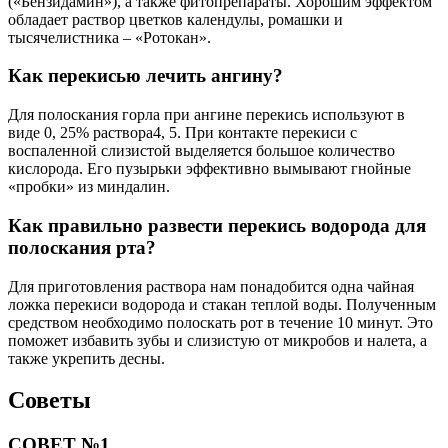
(«Бензидамин»), а также фитопрепараты. Хорошим эффектом
обладает раствор цветков календулы, ромашки и
тысячелистника – «Ротокан».
Как перекисью лечить ангину?
Для полоскания горла при ангине перекись используют в
виде 0, 25% раствора4, 5. При контакте перекиси с
воспаленной слизистой выделяется большое количество
кислорода. Его пузырьки эффективно вымывают гнойные
«пробки» из миндалин.
Как правильно развести перекись водорода для
полоскания рта?
Для приготовления раствора нам понадобится одна чайная
ложка перекиси водорода и стакан теплой воды. Полученным
средством необходимо полоскать рот в течение 10 минут. Это
поможет избавить зубы и слизистую от микробов и налета, а
также укрепить десны.
Советы
СОВЕТ №1