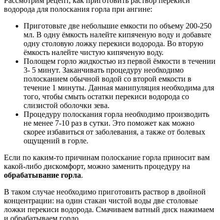
Рассмотрим рецепт, как приготовить раствор перекиси
водорода для полоскания горла при ангине:
Приготовьте две небольшие емкости по объему 200-250
мл. В одну ёмкость налейте кипяченую воду и добавьте
одну столовую ложку перекиси водорода. Во вторую
ёмкость налейте чистую кипяченую воду.
Полощем горло жидкостью из первой ёмкости в течении
3- 5 минут. Заканчивать процедуру необходимо
полосканием обычной водой со второй емкости в
течение 1 минуты. Данная манипуляция необходима для
того, чтобы смыть остатки перекиси водорода со
слизистой оболочки зева.
Процедуру полоскания горла необходимо производить
не менее 7-10 раз в сутки. Это поможет как можно
скорее избавиться от заболевания, а также от болевых
ощущений в горле.
Если по каким-то причинам полоскание горла приносит вам
какой-либо дискомфорт, можно заменить процедуру на
обрабатывание горла
.
В таком случае необходимо приготовить раствор в двойной
концентрации: на один стакан чистой воды две столовые
ложки перекиси водорода. Смачиваем ватный диск нажимаем
и обрабатываем горло.