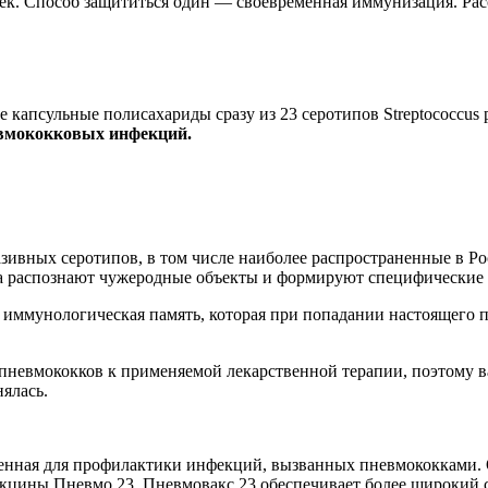
ек. Способ защититься один — своевременная иммунизация. Расс
капсульные полисахариды сразу из 23 серотипов Streptococcus 
евмококковых инфекций.
вных серотипов, в том числе наиболее распространенные в Росс
а распознают чужеродные объекты и формируют специфические 
 иммунологическая память, которая при попадании настоящего па
пневмококков к применяемой лекарственной терапии, поэтому в
нялась.
енная для профилактики инфекций, вызванных пневмококками. 
акцины Пневмо 23, Пневмовакс 23 обеспечивает более широкий с