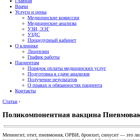
Главная
Врачи
Услуги и цены
Медицинские комиссии
Медицинские анализы
УЗИ, ЭЭГ
УЗДС
Процедурный кабинет
О клинике
Лицензии
График работы
Пациентам
Порядок оплаты медицинских услуг
Подготовка к сдаче анализов
Получение результатов
О правах и обязанностях пациента
Контакты
Статьи
›
Поликомпонентная вакцина Пневмовакс
Менингит, отит, пневмония, ОРВИ, бронхит, синусит — это л