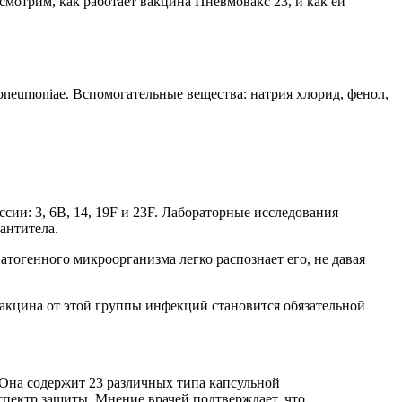
мотрим, как работает вакцина Пневмовакс 23, и как ей
pneumoniae. Вспомогательные вещества: натрия хлорид, фенол,
ии: 3, 6В, 14, 19F и 23F. Лабораторные исследования
антитела.
тогенного микроорганизма легко распознает его, не давая
акцина от этой группы инфекций становится обязательной
Она содержит 23 различных типа капсульной
пектр защиты. Мнение врачей подтверждает, что