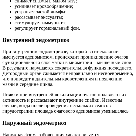
снимает спазмы в малом тазу;
усиливает кровообращение;
устраняет застой лимфы;
рассасывает экссудаты;
стимулирует иммунитет;
регулирует гормональный фон.
В
нутренний эндометриоз
При внутреннем эндометриозе, который в гинекологии
именуется аденомиозом, происходит проникновение очагов
функционального слоя матки в миометрий – мышечный слой.
В результате нарушается сократительная функция последнего.
Детородный орган сжимается неправильно и несвоевременно,
что приводит к длительным кровотечениям и появлению
мазни в середине цикла.
Пиявки при внутренней локализации очагов подавляют их
активность и рассасывают внутренние спайки. Известны
случаи, когда после проведения нескольких сеансов
гирудотерапии площадь очагового аденомиоза уменьшалась.
Н
аружный эндометриоз
Наружная форма заболевания характеризуется