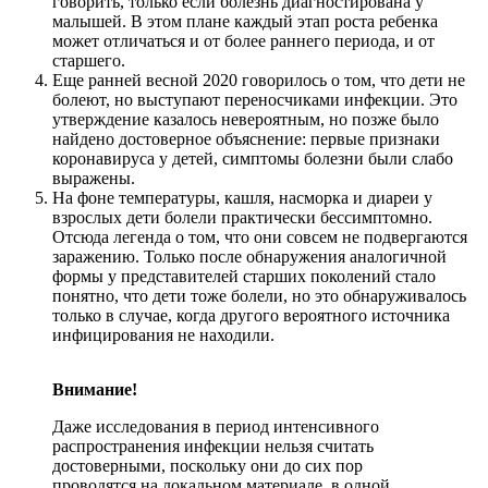
говорить, только если болезнь диагностирована у
малышей. В этом плане каждый этап роста ребенка
может отличаться и от более раннего периода, и от
старшего.
Еще ранней весной 2020 говорилось о том, что дети не
болеют, но выступают переносчиками инфекции. Это
утверждение казалось невероятным, но позже было
найдено достоверное объяснение: первые признаки
коронавируса у детей, симптомы болезни были слабо
выражены.
На фоне температуры, кашля, насморка и диареи у
взрослых дети болели практически бессимптомно.
Отсюда легенда о том, что они совсем не подвергаются
заражению. Только после обнаружения аналогичной
формы у представителей старших поколений стало
понятно, что дети тоже болели, но это обнаруживалось
только в случае, когда другого вероятного источника
инфицирования не находили.
Внимание!
Даже исследования в период интенсивного
распространения инфекции нельзя считать
достоверными, поскольку они до сих пор
проводятся на локальном материале, в одной