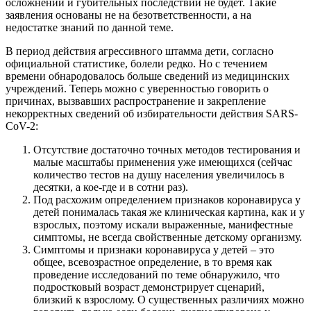
осложнений и губительных последствий не будет. Такие
заявления основаны не на безответственности, а на
недостатке знаний по данной теме.
В период действия агрессивного штамма дети, согласно
официальной статистике, болели редко. Но с течением
времени обнародовалось больше сведений из медицинских
учреждений. Теперь можно с уверенностью говорить о
причинах, вызвавших распространение и закрепление
некорректных сведений об избирательности действия SARS-
CoV-2:
Отсутствие достаточно точных методов тестирования и
малые масштабы применения уже имеющихся (сейчас
количество тестов на душу населения увеличилось в
десятки, а кое-где и в сотни раз).
Под расхожим определением признаков коронавируса у
детей понималась такая же клиническая картина, как и у
взрослых, поэтому искали выраженные, манифестные
симптомы, не всегда свойственные детскому организму.
Симптомы и признаки коронавируса у детей – это
общее, всевозрастное определение, в то время как
проведение исследований по теме обнаружило, что
подростковый возраст демонстрирует сценарий,
близкий к взрослому. О существенных различиях можно