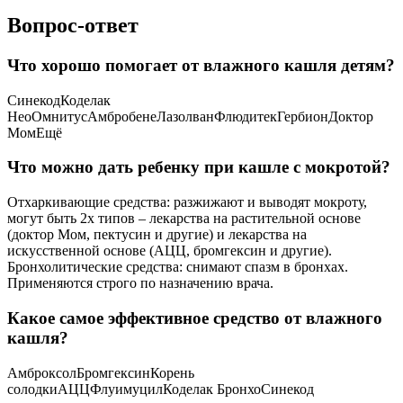
Вопрос-ответ
Что хорошо помогает от влажного кашля детям?
СинекодКоделак
НеоОмнитусАмбробенеЛазолванФлюдитекГербионДоктор
МомЕщё
Что можно дать ребенку при кашле с мокротой?
Отхаркивающие средства: разжижают и выводят мокроту,
могут быть 2х типов – лекарства на растительной основе
(доктор Мом, пектусин и другие) и лекарства на
искусственной основе (АЦЦ, бромгексин и другие).
Бронхолитические средства: снимают спазм в бронхах.
Применяются строго по назначению врача.
Какое самое эффективное средство от влажного
кашля?
АмброксолБромгексинКорень
солодкиАЦЦФлуимуцилКоделак БронхоСинекод