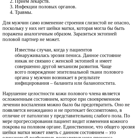
Прием лекарств.
Инфекции половых органов.
Травмы.
Для мужчин само изменение строения слизистой не опасно,
поскольку у них нет шейки матки, которая могла бы быть
поражена аналогичным образом. Заразиться эктопией
половой партнер не может.
Известны случаи, когда у пациентов
обнаруживалась эрозия пениса. Данное состояние
никак не связано с женской эктопией и имеет
совершенно другой механизм развития. Чаще
всего повреждение эпителиальной ткани полового
органа у мужчин возникает в результате
инфицирования – баланита или баланопостита.
Нарушение целостности кожи полового члена является
осложненным состоянием, которое при своевременном
лечении воспаления можно было бы предотвратить. Оно не
появляется неожиданно и не протекает бессимптомно, в
отличие от патологии у представительниц слабого пола. По
мере прогрессирования пациент видит изменения кожного
покрова на половом органе. Единственное, что общего эрозия
шейки матки может иметь с данном состоянием – это
одинаковый возбудитель воспалительного процесса.