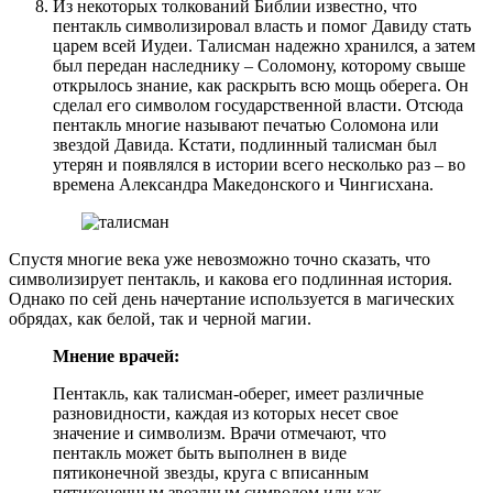
Из некоторых толкований Библии известно, что
пентакль символизировал власть и помог Давиду стать
царем всей Иудеи. Талисман надежно хранился, а затем
был передан наследнику – Соломону, которому свыше
открылось знание, как раскрыть всю мощь оберега. Он
сделал его символом государственной власти. Отсюда
пентакль многие называют печатью Соломона или
звездой Давида. Кстати, подлинный талисман был
утерян и появлялся в истории всего несколько раз – во
времена Александра Македонского и Чингисхана.
Спустя многие века уже невозможно точно сказать, что
символизирует пентакль, и какова его подлинная история.
Однако по сей день начертание используется в магических
обрядах, как белой, так и черной магии.
Мнение врачей:
Пентакль, как талисман-оберег, имеет различные
разновидности, каждая из которых несет свое
значение и символизм. Врачи отмечают, что
пентакль может быть выполнен в виде
пятиконечной звезды, круга с вписанным
пятиконечным звездным символом или как