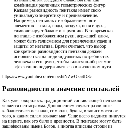
комбинация различных геометрических фигур.
Каждая разновидность пентакля имеет свою
уникальную энергетику и предназначение.
Например, пентакль с изображением пяти
элементов – земли, воды, воздуха, огня и духа,
символизирует баланс и гармонию. В то время как
пентакль с изображением руки, держащей ключ,
может быть талисманом для привлечения удачи и
защиты от негатива. Врачи считают, что выбор
конкретной разновидности пентакля должен
основываться на индивидуальных потребностях
человека и его целях, чтобы талисман-оберег мог
эффективно поддерживать его в жизненном пути.
https://www.youtube.com/embed/iNZwOka4D8c
Разновидности и значение пентаклей
Как уже говорилось, традиционной составляющей пентакля
является пентаграмма. Дополнением служат различные
кабалистические знаки, символы, буквы, в зависимости от
того, к каким силам взывает маг. Чаще всего надписи пишутся
на иврите, как это было в древности. В пентакле могут быть
зашифрованы имена Богов, а иногда вписаны строки из