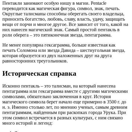
Пентакли занимают особую нишу в магии. Pentacle
переводится как магическая фигура, символ, знак, печать.
Округлые талисманы способны оберегать своего владельца,
приносить богатство, любовь, славу, власть, удачу, защищать
вещи от порчи и многое другое. Все зависит от того, какой на
них нанесен магический знак. Самый простой пентакль в
роли оберега – это пятиконечная звезда, пентаграмма.
Не менее популярна гексаграмма, больше известная как
печать Соломона или звезда Давида – шестиугольная звезда,
которая образуется из двух наложенных друг на друга
равносторонних треугольников.
Историческая справка
Исконно пентакль – это талисман, на который нанесена
пентаграмма или гексаграмма вместе с другими магическими
символами, обязательно заключенная в круг. История
магического символа берет начало еще примерно в 3500 г. до
н. э. Именно столько лет, по мнению ученых, самым древним
пентаграммам, найденным при раскопках города Урука. При
этом символ встречается в разных культурах, с ним связано
много историй и легенд: