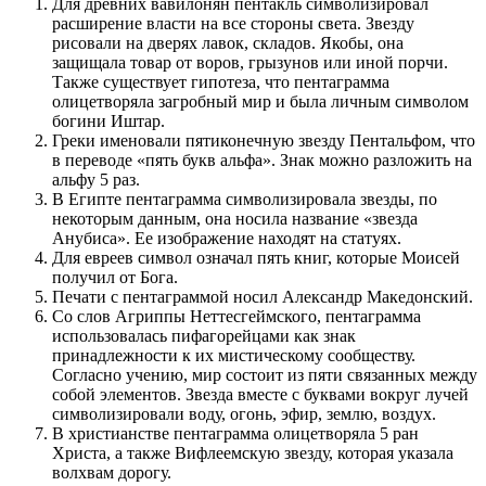
Для древних вавилонян пентакль символизировал
расширение власти на все стороны света. Звезду
рисовали на дверях лавок, складов. Якобы, она
защищала товар от воров, грызунов или иной порчи.
Также существует гипотеза, что пентаграмма
олицетворяла загробный мир и была личным символом
богини Иштар.
Греки именовали пятиконечную звезду Пентальфом, что
в переводе «пять букв альфа». Знак можно разложить на
альфу 5 раз.
В Египте пентаграмма символизировала звезды, по
некоторым данным, она носила название «звезда
Анубиса». Ее изображение находят на статуях.
Для евреев символ означал пять книг, которые Моисей
получил от Бога.
Печати с пентаграммой носил Александр Македонский.
Со слов Агриппы Неттесгеймского, пентаграмма
использовалась пифагорейцами как знак
принадлежности к их мистическому сообществу.
Согласно учению, мир состоит из пяти связанных между
собой элементов. Звезда вместе с буквами вокруг лучей
символизировали воду, огонь, эфир, землю, воздух.
В христианстве пентаграмма олицетворяла 5 ран
Христа, а также Вифлеемскую звезду, которая указала
волхвам дорогу.