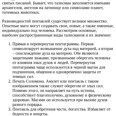
святых писаний. Бывает, что талисман заполняется именами
архангелов, ангелов на латинице или символами планет,
тотемных животных.
Разновидностей пентаклей существует великое множество.
Опытные маги могут создавать свои, новые, а также именные,
индивидуально под человека. Рассмотрим основные,
наиболее распространенные виды талисманов и их значение:
Прямая и перевернутая пентаграммы. Первая
символизирует возвышение духа над материей, а вторая
– снисхождение духа на материю. Обе являются
защитными знаками, призванными оберегать человека
от влияния злых духов и людей. Перевернутая
пентаграмма чаще используется в черной магии для
подчинения, общения и одновременно защиты от
темных сил.
Печать Соломона. Амулет или пентакль с таким
изображением также служит оберегом от злых сил.
Помимо этого, он направляет на путь истины,
способствует благополучию, духовному и физическому
здоровью. Магами он используется при вызове духов
разного порядка.
Пентакль для обретения чести, богатства. Избавляет от
бедности и нищеты.