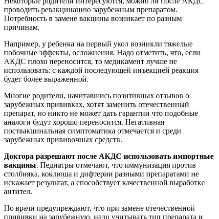
Некоторые родители интересуются, можно ли после АКДС
проводить ревакцинацию зарубежным препаратом.
Потребность в замене вакцины возникает по разным
причинам.
Например, у ребенка на первый укол возникли тяжелые
побочные эффекты, осложнения. Надо отметить, что, если
АКДС плохо переносится, то медикамент лучше не
использовать: с каждой последующей инъекцией реакция
будет более выраженной.
Многие родители, начитавшись позитивных отзывов о
зарубежных прививках, хотят заменить отечественный
препарат, но никто не может дать гарантии что подобные
аналоги будут хорошо переносится. Негативная
поствакцинальная симптоматика отмечается и среди
зарубежных прививочных средств.
Доктора разрешают после АКДС использовать импортные
вакцины
. Педиатры отмечают, что иммунизация против
столбняка, коклюша и дифтерии разными препаратами не
искажает результат, а способствует качественной выработке
антител.
Но врачи предупреждают, что при замене отечественной
прививки на зарубежную, надо учитывать тип препарата и