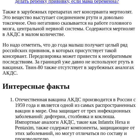
делать ребенку прививку, если мама беременна?
Также в зарубежных препаратах нет консерванта мертиолят.
Это вещество выступает соединением ртути и довольно
токсичное. Оно негативно сказывается на работе головного
мозга, центральной нервной системы. Содержится мертиолят
в АКДС в малом количестве.
Но надо отметить, что до года малыш получает целый ряд
российских прививок, в которых присутствует такой
консервант. Передозировка может привести к необратимым
последствиям. За границей уже давно не используют ртуть в
вакцинах. Твин-80 также отсутствует в зарубежных аналогах
АКДС.
Интересные факты
Отечественная вакцина АКДС производится в России с
1959 года и является одной из самых распространенных
вакцин в мире. Она защищает от трех инфекционных
заболеваний: дифтерии, столбняка и коклюша.
Импортные аналоги АКДС, такие как Infanrix Hexa и
Pentaxim, также содержат компоненты, защищающие от
этих заболеваний, но могут отличаться по составу и
производителю.