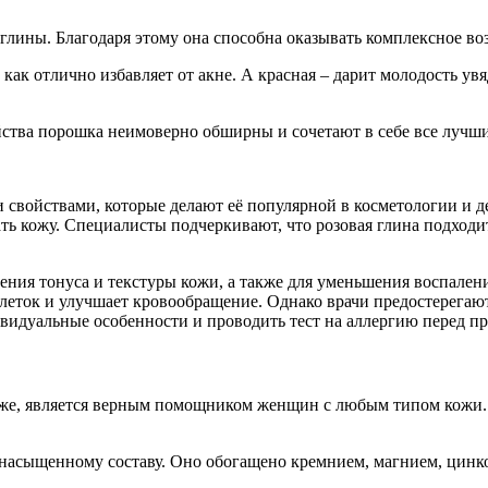
глины. Благодаря этому она способна оказывать комплексное во
к как отлично избавляет от акне. А красная – дарит молодость 
йства порошка неимоверно обширны и сочетают в себе все лучши
и свойствами, которые делают её популярной в косметологии и д
ть кожу. Специалисты подчеркивают, что розовая глина подходит
ения тонуса и текстуры кожи, а также для уменьшения воспале
леток и улучшает кровообращение. Однако врачи предостерегают
идуальные особенности и проводить тест на аллергию перед п
иже, является верным помощником женщин с любым типом кожи. 
насыщенному составу. Оно обогащено кремнием, магнием, цинко