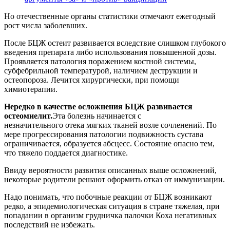
Но отечественные органы статистики отмечают ежегодный
рост числа заболевших.
После БЦЖ остеит развивается вследствие слишком глубокого
введения препарата либо использования повышенной дозы.
Проявляется патология поражением костной системы,
субфебрильной температурой, наличием деструкции и
остеопороза. Лечится хирургически, при помощи
химиотерапии.
Нередко в качестве осложнения БЦЖ развивается
остеомиелит.
Эта болезнь начинается с
незначительного отека мягких тканей возле сочленений. По
мере прогрессирования патологии подвижность сустава
ограничивается, образуется абсцесс. Состояние опасно тем,
что тяжело поддается диагностике.
Ввиду вероятности развития описанных выше осложнений,
некоторые родители решают оформить отказ от иммунизации.
Надо понимать, что побочные реакции от БЦЖ возникают
редко, а эпидемиологическая ситуация в стране тяжелая, при
попадании в организм грудничка палочки Коха негативных
последствий не избежать.