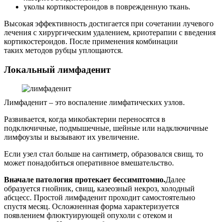
уколы кортикостероидов в поврежденную ткань.
Высокая эффективность достигается при сочетании лучевого
лечения с хирургическим удалением, криотерапии с введения
кортикостероидов. После применения комбинации
таких методов рубцы уплощаются.
Локальный лимфаденит
Лимфаденит – это воспаление лимфатических узлов.
Развивается, когда микобактерии переносятся в
подключичные, подмышечные, шейные или надключичные
лимфоузлы и вызывают их увеличение.
Если узел стал больше на сантиметр, образовался свищ, то
может понадобиться оперативное вмешательство.
Вначале патология протекает бессимптомно.
Далее
образуется гнойник, свищ, казеозный некроз, холодный
абсцесс. Простой лимфаденит проходит самостоятельно
спустя месяц. Осложненная форма характеризуется
появлением флюктуирующей опухоли с отеком и