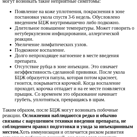
могут возникать такие неприятные симптомы:
Появление на коже уплотнения, покраснения в зоне
постановки укола спустя 3-6 недель. Обусловлено
введением БЦЖ внутримышечно либо подкожно.
Длительное повышение температуры. Может говорить о
нетуберкулезном инфицировании, аллергической
реакции.
Увеличение лимфатических узлов.
Подкожное воспаление.
Долго непроходящее нагноение в месте введения
препарата.
Отсутствие рубца в зоне инъекции. Это означает
неэффективность сделанной прививки. После укола
БЦЖ образуется папула, которая потом краснеет,
гноится, покрывается корочкой. Когда воспаление
проходит, корочка отпадает и на ее месте появляется
прыщик. Со временем это образование начинает
грубеть, уплотняться, превращаясь в шрам.
Таким образом, после БЦЖ могут возникать побочные
реакции.
Осложнения наблюдаются редко и обычно
связаны с нарушением техники введения препарата, не
соблюдением правил подготовки и ухода за инъекционным
местом.
Хоть иммунизация и отличается риском развития