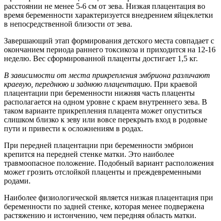
расстоянии не менее 5-6 см от зева. Низкая плацентация во
время беременности характеризуется внедрением яйцеклетки
в непосредственной близости от зева.
Завершающий этап формирования детского места совпадает с
окончанием периода раннего токсикоза и приходится на 12-16
неделю. Вес сформированной плаценты достигает 1,5 кг.
В зависимости от места прикрепления эмбриона различают
краевую, переднюю и заднюю плацентацию
. При краевой
плацентации при беременности нижняя часть плаценты
располагается на одном уровне с краем внутреннего зева. В
таком варианте прикрепления плацента может опуститься
слишком близко к зеву или вовсе перекрыть вход в родовые
пути и привести к осложнениям в родах.
При передней плацентации при беременности эмбрион
крепится на передней стенке матки. Это наиболее
травмоопасное положение. Подобный вариант расположения
может грозить отслойкой плаценты и преждевременными
родами.
Наиболее физиологической является низкая плацентация при
беременности по задней стенке, которая менее подвержена
растяжению и истончению, чем передняя область матки.