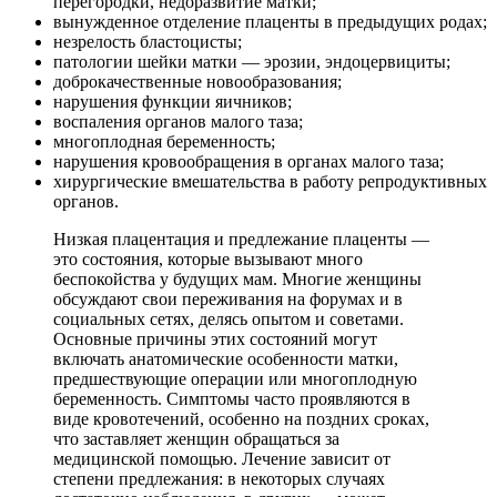
перегородки, недоразвитие матки;
вынужденное отделение плаценты в предыдущих родах;
незрелость бластоцисты;
патологии шейки матки — эрозии, эндоцервициты;
доброкачественные новообразования;
нарушения функции яичников;
воспаления органов малого таза;
многоплодная беременность;
нарушения кровообращения в органах малого таза;
хирургические вмешательства в работу репродуктивных
органов.
Низкая плацентация и предлежание плаценты —
это состояния, которые вызывают много
беспокойства у будущих мам. Многие женщины
обсуждают свои переживания на форумах и в
социальных сетях, делясь опытом и советами.
Основные причины этих состояний могут
включать анатомические особенности матки,
предшествующие операции или многоплодную
беременность. Симптомы часто проявляются в
виде кровотечений, особенно на поздних сроках,
что заставляет женщин обращаться за
медицинской помощью. Лечение зависит от
степени предлежания: в некоторых случаях