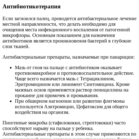
Антибиотикотерапия
Если загноился палец, проводится антибактериальное лечение
местной направленности, что делать необходимо для
очищения места инфекционного воспаления от патогенной
микрофлоры. Основным показанием для назначения
антибиотиков является проникновения бактерий в глубокие
слои тканей.
Антибактериальные препараты, назначаемые при панариции:
Мазь от гноя на пальце с антибиотиком оказывает
противомикробное и противовоспалительное действие.
Чаще всего назначается мазь с Тетрациклином,
Эритромицином или линимент Синтомицина. Кроме
мазевых основ применяется раствор пенициллина на
прокаине для примочек и промывания.
При обширном нагноении или развитии флегмоны
используется Азитромицин, Цефатоксим для общего
воздействия на организм.
Пиогенные микробы (стафилококки, стрептококки) часто
способствуют нарыву на пальце у ребенка.
Антибактериальные препараты в этом случае применяются по