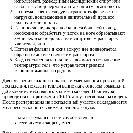
использовать разведенный медицинский спирт или
слабый раствор перманганата калия (марганцовки).
На время лечения следует ограничить физические
нагрузки, вовлекающие в двигательный процесс
больную конечность.
Если после педикюра воспалился большой палец,
необходимо обработать участок на ноге обрабатывают
3% перекисью водорода или спиртовым раствором
хлоргексидина.
Ногтевая фаланга и кожа вокруг нее подвергается
обработке антисептическим раствором.
Когда гноится палец на ноге, возможно повышение
температуры тела, что устраняется приемом
жаропонижающего средства.
Для смягчения кожного покрова и уменьшения проявлений
воспаления, показана теплая ванночка с отваром ромашки и
добавлением небольшого количества соды. Процедура
проводится на протяжении 10-15 минут несколько раз в день.
После распаривания на воспаленный участок накладывается
компресс из кашицы свежего репчатого лука.
Пытаться удалить гной самостоятельно
категорически запрещается.
Вскрытие гнойника не принесет желаемого результата, а