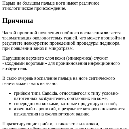
Нарыв на большом пальце ноги имеет различное
этиологическое происхождение.
Причины
Частой причиной появления гнойного воспаления является
травматизация околоногтевых тканей, что может произойти в
результате неаккуратно проведенной процедуры педикюра,
при появлении заноз и микротравм.
Нарушение верхнего слоя кожи (эпидермиса) служит
«входными воротами» для проникновения инфекционного
возбудителя.
В свою очередь воспаление пальца на ноге септического
генеза может быть вызвано:
грибком типа Candida, относящегося к типу условно-
патогенных возбудителей, обитающих на коже;
гноеродными кокками, которые продуцируют гной;
язвенный паронихий, в результате которого появляются
изъязвления на околоногтевом валике.
Паразитирующие грибки, а также стафилококки,
стрептококки обитают повсеместно, в том числе и на коже ног