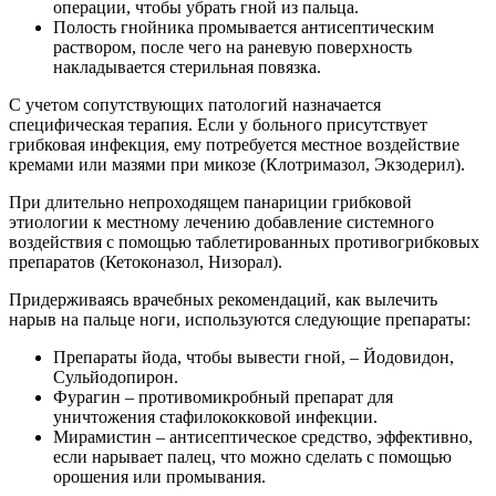
операции, чтобы убрать гной из пальца.
Полость гнойника промывается антисептическим
раствором, после чего на раневую поверхность
накладывается стерильная повязка.
С учетом сопутствующих патологий назначается
специфическая терапия. Если у больного присутствует
грибковая инфекция, ему потребуется местное воздействие
кремами или мазями при микозе (Клотримазол, Экзодерил).
При длительно непроходящем панариции грибковой
этиологии к местному лечению добавление системного
воздействия с помощью таблетированных противогрибковых
препаратов (Кетоконазол, Низорал).
Придерживаясь врачебных рекомендаций, как вылечить
нарыв на пальце ноги, используются следующие препараты:
Препараты йода, чтобы вывести гной, – Йодовидон,
Сульйодопирон.
Фурагин – противомикробный препарат для
уничтожения стафилококковой инфекции.
Мирамистин – антисептическое средство, эффективно,
если нарывает палец, что можно сделать с помощью
орошения или промывания.