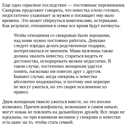
Еще одно серьезное последствие — постоянные переживания.
Свекровь продолжит говорить, что невестка плохо готовит,
недостаточно ухаживает за мужем и посвящает ему мало
времени. Это может обернуться комплексами, истериками.
Как результат, отношения в семье все время будут натянуты.
Чтобы отношения со свекровью были хорошими,
над ними нужно постоянно работать. Девушке
следует изредка делать родственнице подарки,
интересоваться ее мнением. Мама мужчины также
должна хвалить невестку, стараться видеть ее
достоинства, игнорировать мелкие недостатки. В
таком случае, постепенно женщинам удастся
понять, насколько им повезло друг с другом.
Бывают случаи, когда свекровь и невестка
абсолютно неадекватны, и поэтому они априори
не могут ужиться, но это скорее исключение из
правил.
Двум женщинам тяжело ужиться вместе, но это вполне
возможно. Причем конфликты, возникшие в самом начале,
могут никак не повлиять на дальнейшую дружбу. Все люди не
идеальны, но при взаимном желании у свекрови и невестки
есть шанс на то, чтобы стать семьей.