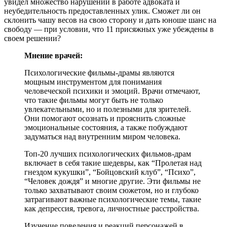
увидел множество нарушений в работе адвоката и
неубедительность предоставленных улик. Сможет ли он
склонить чашу весов на свою сторону и дать юноше шанс на
свободу — при условии, что 11 присяжных уже убеждены в
своем решении?
Мнение врачей:
Психологические фильмы-драмы являются
мощным инструментом для понимания
человеческой психики и эмоций. Врачи отмечают,
что такие фильмы могут быть не только
увлекательными, но и полезными для зрителей.
Они помогают осознать и прояснить сложные
эмоциональные состояния, а также побуждают
задуматься над внутренним миром человека.
Топ-20 лучших психологических фильмов-драм
включает в себя такие шедевры, как “Пролетая над
гнездом кукушки”, “Бойцовский клуб”, “Психо”,
“Человек дождя” и многие другие. Эти фильмы не
только захватывают своим сюжетом, но и глубоко
затрагивают важные психологические темы, такие
как депрессия, тревога, личностные расстройства.
Изучение поведения и реакций персонажей в