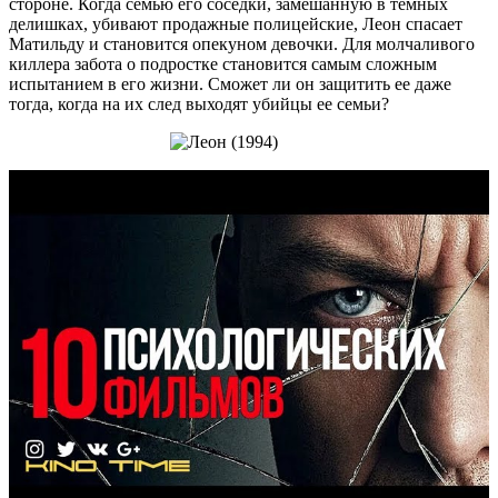
стороне. Когда семью его соседки, замешанную в темных
делишках, убивают продажные полицейские, Леон спасает
Матильду и становится опекуном девочки. Для молчаливого
киллера забота о подростке становится самым сложным
испытанием в его жизни. Сможет ли он защитить ее даже
тогда, когда на их след выходят убийцы ее семьи?