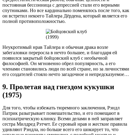
постоянная бессонница с депрессией стали его верными
спутниками. Но все кардинально поменялось после того, как
он встретил некоего Тайлера Дёрдена, который является его
полной противоположностью.
Неукротимый нрав Тайлера и обычная драка возле
забегаловки переросла в нечто большее, и благодаря ей
появился закрытый бойцовский клуб с необычной
философией. Он мгновенно обрел популярность, а его
членами становились люди по всей стране, но за личностями
его создателей стояло нечто загадочное и непредсказуемое…
9. Пролетая над гнездом кукушки
(1975)
Для того, чтобы избежать тюремного заключения, Рэндл
Патрик разыгрывает помешательство, и его помещают в
психиатрическую клинку. Всеми делами в ней заправляет
сестра Милдред Рэтчет. Ее суровый нрав и жесткие правила
удивляют Рэндла, но больше всего его шокирует то, что
остальные пациенты смирились с подобной участью и