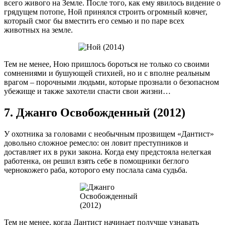
всего живого на Земле. После того, как ему явилось видение о
грядущем потопе, Ной принялся строить огромный ковчег,
который смог бы вместить его семью и по паре всех
животных на земле.
Тем не менее, Ною пришлось бороться не только со своими
сомнениями и бушующей стихией, но и с вполне реальным
врагом – порочными людьми, которые прознали о безопасном
убежище и также захотели спасти свои жизни…
7. Джанго Освобожденный (2012)
У охотника за головами с необычным прозвищем «Дантист»
довольно сложное ремесло: он ловит преступников и
доставляет их в руки закона. Когда ему предстояла нелегкая
работенка, он решил взять себе в помощники беглого
чернокожего раба, которого ему послала сама судьба.
Тем не менее, когда Дантист начинает получше узнавать