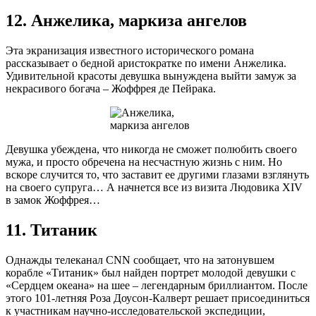
12. Анжелика, маркиза ангелов
Эта экранизация известного исторического романа
рассказывает о бедной аристократке по имени Анжелика.
Удивительной красоты девушка вынуждена выйти замуж за
некрасивого богача – Жоффрея де Пейрака.
Девушка убеждена, что никогда не сможет полюбить своего
мужа, и просто обречена на несчастную жизнь с ним. Но
вскоре случится то, что заставит ее другими глазами взглянуть
на своего супруга… А начнется все из визита Людовика XIV
в замок Жоффрея…
11. Титаник
Однажды телеканал CNN сообщает, что на затонувшем
корабле «Титаник» был найден портрет молодой девушки с
«Сердцем океана» на шее – легендарным бриллиантом. После
этого 101-летняя Роза Доусон-Калверт решает присоединиться
к участникам научно-исследовательской экспедиции,