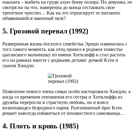
наказать – выбить на груди алую букву позора. Но девушка, не
смотря ни на что, намеренна до конца отстаивать свое
трепетное чувство… Как на это отреагирует ее внезапно
объявившийся законный муж?
5. Грозовой перевал (1992)
Размеренная жизнь богатого семейства Эрншо изменилась с
того самого момента, как отец привел в родовое поместье
цыганского мальчишку по имени Хитклифф и стал растить
его на равных вместе с родными детьми: дочкой Кэти и
сыном Хиндли.
Появление нового члена семьи особо насторожило Хиндли, а
когда со временем отношения его сестры и Хитклиффа из
дружбы переросли в страстную любовь, он и вовсе
возненавидел безродного парня. Разгневанный брат Кэти
решает навсегда избавиться от ненавистного самозванца…
4. Плоть и кровь (1985)