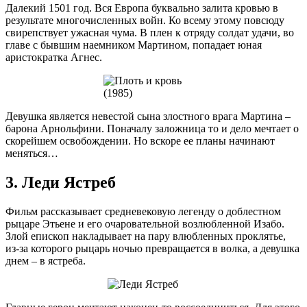
Далекий 1501 год. Вся Европа буквально залита кровью в
результате многочисленных войн. Ко всему этому повсюду
свирепствует ужасная чума. В плен к отряду солдат удачи, во
главе с бывшим наемником Мартином, попадает юная
аристократка Агнес.
Девушка является невестой сына злостного врага Мартина –
барона Арнольфини. Поначалу заложница то и дело мечтает о
скорейшем освобождении. Но вскоре ее планы начинают
меняться…
3. Леди Ястреб
Фильм рассказывает средневековую легенду о доблестном
рыцаре Этьене и его очаровательной возлюбленной Изабо.
Злой епископ накладывает на пару влюбленных проклятье,
из-за которого рыцарь ночью превращается в волка, а девушка
днем – в ястреба.