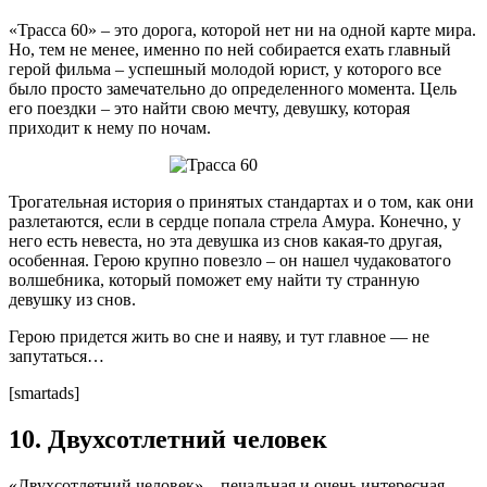
«Трасса 60» – это дорога, которой нет ни на одной карте мира.
Но, тем не менее, именно по ней собирается ехать главный
герой фильма – успешный молодой юрист, у которого все
было просто замечательно до определенного момента. Цель
его поездки – это найти свою мечту, девушку, которая
приходит к нему по ночам.
Трогательная история о принятых стандартах и о том, как они
разлетаются, если в сердце попала стрела Амура. Конечно, у
него есть невеста, но эта девушка из снов какая-то другая,
особенная. Герою крупно повезло – он нашел чудаковатого
волшебника, который поможет ему найти ту странную
девушку из снов.
Герою придется жить во сне и наяву, и тут главное — не
запутаться…
[smartads]
10. Двухсотлетний человек
«Двухсотлетний человек» – печальная и очень интересная