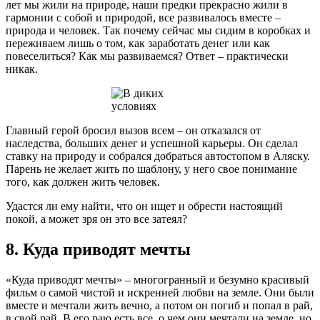
лет мы жили на природе, наши предки прекрасно жили в
гармонии с собой и природой, все развивалось вместе –
природа и человек. Так почему сейчас мы сидим в коробках и
переживаем лишь о том, как заработать денег или как
повеселиться? Как мы развиваемся? Ответ – практически
никак.
Главный герой бросил вызов всем – он отказался от
наследства, больших денег и успешной карьеры. Он сделал
ставку на природу и собрался добраться автостопом в Аляску.
Парень не желает жить по шаблону, у него свое понимание
того, как должен жить человек.
Удастся ли ему найти, что он ищет и обрести настоящий
покой, а может зря он это все затеял?
8. Куда приводят мечты
«Куда приводят мечты» – многогранный и безумно красивый
фильм о самой чистой и искренней любви на земле. Они были
вместе и мечтали жить вечно, а потом он погиб и попал в рай,
в свой рай. В его раю есть все, о чем они мечтали на земле, но