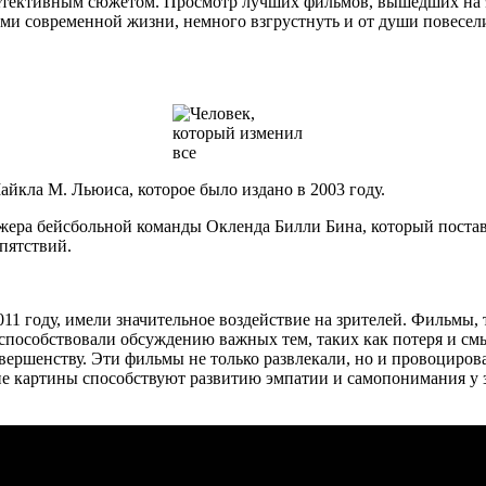
етективным сюжетом. Просмотр лучших фильмов, вышедших на э
ами современной жизни, немного взгрустнуть и от души повесели
йкла М. Льюиса, которое было издано в 2003 году.
джера бейсбольной команды Окленда Билли Бина, который постав
пятствий.
1 году, имели значительное воздействие на зрителей. Фильмы,
способствовали обсуждению важных тем, таких как потеря и см
овершенству. Эти фильмы не только развлекали, но и провоциро
 картины способствуют развитию эмпатии и самопонимания у з