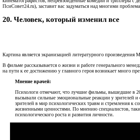
кинематографистов, непревзойденные комедии и триллеры с д
ПсиСовет24.ru), заставит вас задуматься над многими проблем
20. Человек, который изменил все
Картина является экранизацией литературного произведения Ма
В фильме рассказывается о жизни и работе генерального мене
на пути к ее достижению у главного героя возникает много пре
Мнение врачей:
Психологи отмечают, что лучшие фильмы, вышедшие в 201
вызывали сильные эмоциональные реакции у зрителей и 
зрителей в мир психологических травм и стремления к с
жизненными ценностями. По мнению специалистов, такие
психологического роста и развития личности.