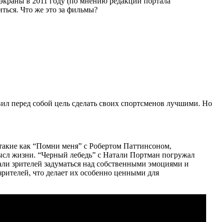
краны в 2011 году (по мнению редакции портала
ться. Что же это за фильмы?
ил перед собой цель сделать своих спортсменов лучшими. Но
 такие как “Помни меня” с Робертом Паттинсоном,
ысл жизни. “Черный лебедь” с Натали Портман погружал
вали зрителей задуматься над собственными эмоциями и
рителей, что делает их особенно ценными для