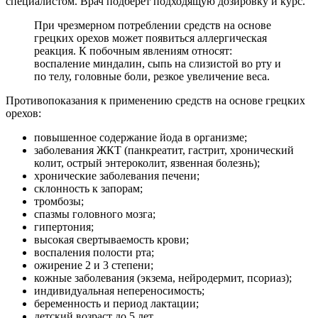
специалистом. Врач подберет подходящую дозировку и курс.
При чрезмерном потреблении средств на основе
грецких орехов может появиться аллергическая
реакция. К побочным явлениям относят:
воспаление миндалин, сыпь на слизистой во рту и
по телу, головные боли, резкое увеличение веса.
Противопоказания к применению средств на основе грецких
орехов:
повышенное содержание йода в организме;
заболевания ЖКТ (панкреатит, гастрит, хронический
колит, острый энтероколит, язвенная болезнь);
хронические заболевания печени;
склонность к запорам;
тромбозы;
спазмы головного мозга;
гипертония;
высокая свертываемость крови;
воспаления полости рта;
ожирение 2 и 3 степени;
кожные заболевания (экзема, нейродермит, псориаз);
индивидуальная непереносимость;
беременность и период лактации;
детский возраст до 5 лет.