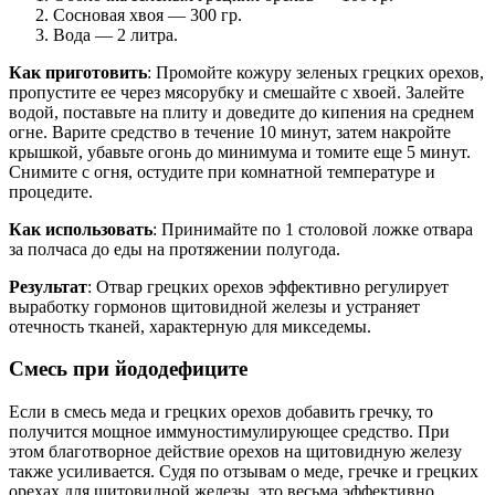
Сосновая хвоя — 300 гр.
Вода — 2 литра.
Как приготовить
: Промойте кожуру зеленых грецких орехов,
пропустите ее через мясорубку и смешайте с хвоей. Залейте
водой, поставьте на плиту и доведите до кипения на среднем
огне. Варите средство в течение 10 минут, затем накройте
крышкой, убавьте огонь до минимума и томите еще 5 минут.
Снимите с огня, остудите при комнатной температуре и
процедите.
Как использовать
: Принимайте по 1 столовой ложке отвара
за полчаса до еды на протяжении полугода.
Результат
: Отвар грецких орехов эффективно регулирует
выработку гормонов щитовидной железы и устраняет
отечность тканей, характерную для микседемы.
Смесь при йододефиците
Если в смесь меда и грецких орехов добавить гречку, то
получится мощное иммуностимулирующее средство. При
этом благотворное действие орехов на щитовидную железу
также усиливается. Судя по отзывам о меде, гречке и грецких
орехах для щитовидной железы, это весьма эффективно