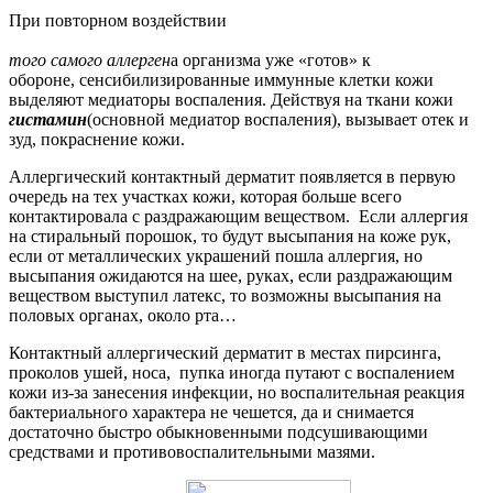
При повторном воздействии
того самого аллерген
а организма уже «готов» к
обороне, сенсибилизированные иммунные клетки кожи
выделяют медиаторы воспаления. Действуя на ткани кожи
гистамин
(основной медиатор воспаления), вызывает отек и
зуд, покраснение кожи.
Аллергический контактный дерматит появляется в первую
очередь на тех участках кожи, которая больше всего
контактировала с раздражающим веществом. Если аллергия
на стиральный порошок, то будут высыпания на коже рук,
если от металлических украшений пошла аллергия, но
высыпания ожидаются на шее, руках, если раздражающим
веществом выступил латекс, то возможны высыпания на
половых органах, около рта…
Контактный аллергический дерматит в местах пирсинга,
проколов ушей, носа, пупка иногда путают с воспалением
кожи из-за занесения инфекции, но воспалительная реакция
бактериального характера не чешется, да и снимается
достаточно быстро обыкновенными подсушивающими
средствами и противовоспалительными мазями.