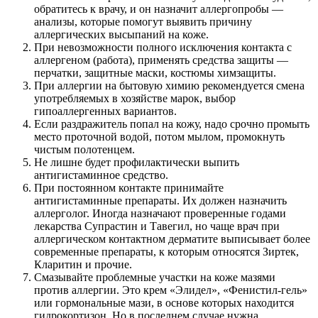
обратитесь к врачу, и он назначит аллергопробы —
анализы, которые помогут выявить причину
аллергических высыпаний на коже.
При невозможности полного исключения контакта с
аллергеном (работа), применять средства защиты —
перчатки, защитные маски, костюмы химзащиты.
При аллергии на бытовую химию рекомендуется смена
употребляемых в хозяйстве марок, выбор
гипоаллергенных вариантов.
Если раздражитель попал на кожу, надо срочно промыть
место проточной водой, потом мылом, промокнуть
чистым полотенцем.
Не лишне будет профилактически выпить
антигистаминное средство.
При постоянном контакте принимайте
антигистаминные препараты. Их должен назначить
аллерголог. Иногда назначают проверенные годами
лекарства Супрастин и Тавегил, но чаще врач при
аллергическом контактном дерматите выписывает более
современные препараты, к которым относятся Зиртек,
Кларитин и прочие.
Смазывайте проблемные участки на коже мазями
против аллергии. Это крем «Элидел», «Фенистил-гель»
или гормональные мази, в основе которых находится
гидрокортизон. Но в последнем случае нужна