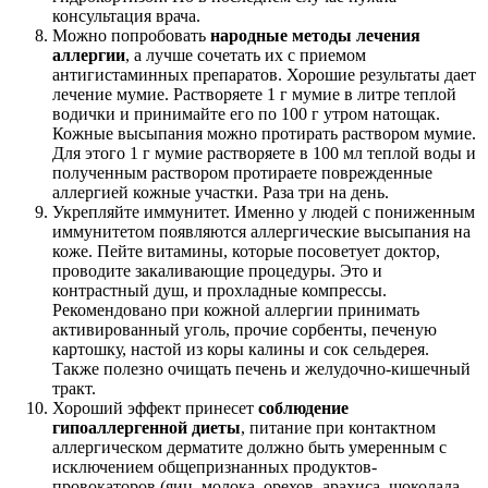
консультация врача.
Можно попробовать
народные методы лечения
аллергии
, а лучше сочетать их с приемом
антигистаминных препаратов. Хорошие результаты дает
лечение мумие. Растворяете 1 г мумие в литре теплой
водички и принимайте его по 100 г утром натощак.
Кожные высыпания можно протирать раствором мумие.
Для этого 1 г мумие растворяете в 100 мл теплой воды и
полученным раствором протираете поврежденные
аллергией кожные участки. Раза три на день.
Укрепляйте иммунитет. Именно у людей с пониженным
иммунитетом появляются аллергические высыпания на
коже. Пейте витамины, которые посоветует доктор,
проводите закаливающие процедуры. Это и
контрастный душ, и прохладные компрессы.
Рекомендовано при кожной аллергии принимать
активированный уголь, прочие сорбенты, печеную
картошку, настой из коры калины и сок сельдерея.
Также полезно очищать печень и желудочно-кишечный
тракт.
Хороший эффект принесет
соблюдение
гипоаллергенной диеты
, питание при контактном
аллергическом дерматите должно быть умеренным с
исключением общепризнанных продуктов-
провокаторов (яиц, молока, орехов, арахиса, шоколада,