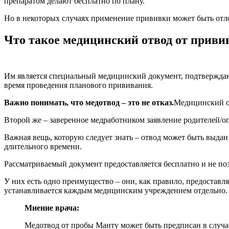
препаратом делают бесплатно по плану.
Но в некоторых случаях применение прививки может быть отло
Что такое медицинский отвод от приви
Им является специальный медицинский документ, подтверждаю
время проведения планового прививания.
Важно понимать, что медотвод – это не отказ.
Медицинский от
Второй же – заверенное медработником заявление родителей/о
Важная вещь, которую следует знать – отвод может быть выд
длительного времени.
Рассматриваемый документ предоставляется бесплатно и не по
У них есть одно преимущество – они, как правило, предоставл
устанавливается каждым медицинским учреждением отдельно.
Мнение врача:
Медотвод от пробы Манту может быть предписан в случа