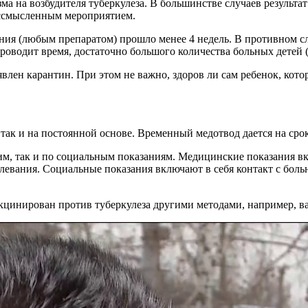
а на возбудителя туберкулеза. В большинстве случаев результа
ессмысленным мероприятием.
вания (любым препаратом) прошло менее 4 недель. В противном 
роводит время, достаточно большого количества больных детей (
влен карантин. При этом не важно, здоров ли сам ребенок, кот
ак и на постоянной основе. Временный медотвод дается на срок
м, так и по социальным показаниям. Медицинские показания вкл
левания. Социальные показания включают в себя контакт с бол
акцинирован против туберкулеза другими методами, например,