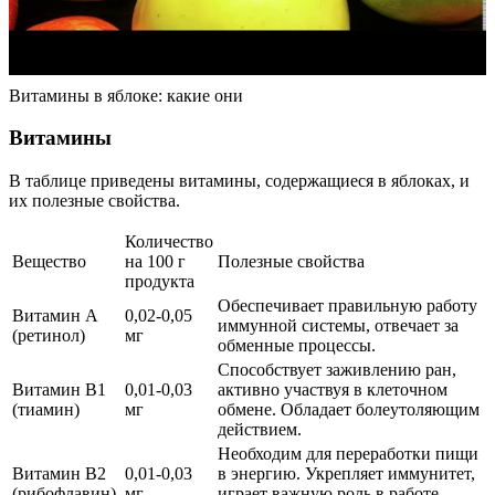
Витамины в яблоке: какие они
Витамины
В таблице приведены витамины, содержащиеся в яблоках, и
их полезные свойства.
Количество
Вещество
на 100 г
Полезные свойства
продукта
Обеспечивает правильную работу
Витамин А
0,02-0,05
иммунной системы, отвечает за
(ретинол)
мг
обменные процессы.
Способствует заживлению ран,
Витамин В1
0,01-0,03
активно участвуя в клеточном
(тиамин)
мг
обмене. Обладает болеутоляющим
действием.
Необходим для переработки пищи
Витамин В2
0,01-0,03
в энергию. Укрепляет иммунитет,
(рибофлавин)
мг
играет важную роль в работе