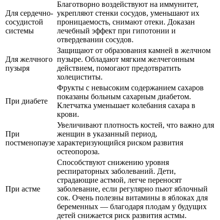
Благотворно воздействуют на иммунитет,
Для сердечно-
укрепляют стенки сосудов, уменьшают их
сосудистой
проницаемость, снимают отеки. Доказан
системы
лечебный эффект при гипотонии и
отвердевании сосудов.
Защищают от образования камней в желчном
Для желчного
пузыре. Обладают мягким желчегонным
пузыря
действием, помогают предотвратить
холециститы.
Фрукты с невысоким содержанием сахаров
показаны больным сахарным диабетом.
При диабете
Клетчатка уменьшает колебания сахара в
крови.
Увеличивают плотность костей, что важно для
При
женщин в указанный период,
постменопаузе
характеризующийся риском развития
остеопороза.
Способствуют снижению уровня
респираторных заболеваний. Дети,
страдающие астмой, легче переносят
При астме
заболевание, если регулярно пьют яблочный
сок. Очень полезны витамины в яблоках для
беременных — благодаря плодам у будущих
детей снижается риск развития астмы.