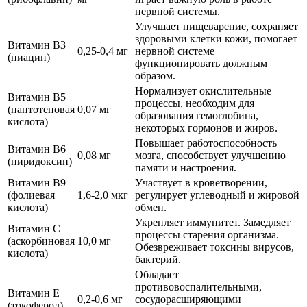
нервной системы.
Улучшает пищеварение, сохраняет
здоровыми клетки кожи, помогает
Витамин В3
0,25-0,4 мг
нервной системе
(ниацин)
функционировать должным
образом.
Нормализует окислительные
Витамин В5
процессы, необходим для
(пантотеновая
0,07 мг
образования гемоглобина,
кислота)
некоторых гормонов и жиров.
Повышает работоспособность
Витамин В6
0,08 мг
мозга, способствует улучшению
(пиридоксин)
памяти и настроения.
Витамин В9
Участвует в кроветворении,
(фолиевая
1,6-2,0 мкг
регулирует углеводный и жировой
кислота)
обмен.
Укрепляет иммунитет. Замедляет
Витамин С
процессы старения организма.
(аскорбиновая
10,0 мг
Обезвреживает токсины вирусов,
кислота)
бактерий.
Обладает
противовоспалительными,
Витамин Е
0,2-0,6 мг
сосудорасширяющими
(токоферол)