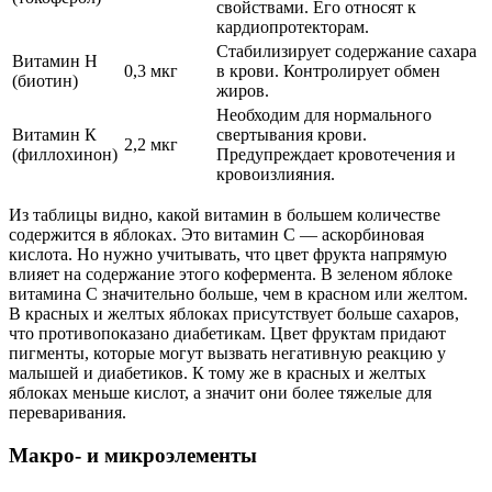
свойствами. Его относят к
кардиопротекторам.
Стабилизирует содержание сахара
Витамин H
0,3 мкг
в крови. Контролирует обмен
(биотин)
жиров.
Необходим для нормального
Витамин К
свертывания крови.
2,2 мкг
(филлохинон)
Предупреждает кровотечения и
кровоизлияния.
Из таблицы видно, какой витамин в большем количестве
содержится в яблоках. Это витамин С — аскорбиновая
кислота. Но нужно учитывать, что цвет фрукта напрямую
влияет на содержание этого кофермента. В зеленом яблоке
витамина С значительно больше, чем в красном или желтом.
В красных и желтых яблоках присутствует больше сахаров,
что противопоказано диабетикам. Цвет фруктам придают
пигменты, которые могут вызвать негативную реакцию у
малышей и диабетиков. К тому же в красных и желтых
яблоках меньше кислот, а значит они более тяжелые для
переваривания.
Макро- и микроэлементы