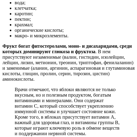
вода;
клетчатка;
каротин;
пектин;
крахмал;
органические кислоты;
макро- и микроэлементы.
Фрукт богат фитостеролами, моно- и дисахаридами, среди
которых доминируют глюкоза и фруктоза
. В нем
присутствуют незаменимые (валин, гистидин, изолейцин,
лейцин, лизин, метионин, треонин, триптофан, фенилаланин)
и заменимые (аланин, аргинин, аспарагиновая и глутаминовая
кислоты, глицин, пролин, серин, тирозин, цистин)
аминокислоты.
Врачи отмечают, что яблоки являются не только
вкусным, но и полезным продуктом, богатым
витаминами и минералами. Они содержат
витамин C, который способствует укреплению
иммунной системы и улучшает состояние кожи.
Кроме того, в яблоках присутствует витамин A,
важный для здоровья глаз, и витамины группы B,
которые играют ключевую роль в обмене веществ
и поддержании нервной системы.