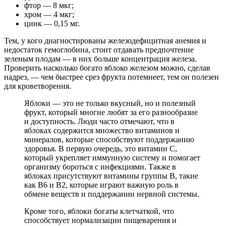
фтор — 8 мкг;
хром — 4 мкг;
цинк — 0,15 мг.
Тем, у кого диагностированы железодефицитная анемия и
недостаток гемоглобина, стоит отдавать предпочтение
зеленым плодам — в них больше концентрация железа.
Проверить насколько богато яблоко железом можно, сделав
надрез, — чем быстрее срез фрукта потемнеет, тем он полезен
для кроветворения.
Яблоки — это не только вкусный, но и полезный
фрукт, который многие любят за его разнообразие
и доступность. Люди часто отмечают, что в
яблоках содержится множество витаминов и
минералов, которые способствуют поддержанию
здоровья. В первую очередь, это витамин C,
который укрепляет иммунную систему и помогает
организму бороться с инфекциями. Также в
яблоках присутствуют витамины группы B, такие
как B6 и B2, которые играют важную роль в
обмене веществ и поддержании нервной системы.
Кроме того, яблоки богаты клетчаткой, что
способствует нормализации пищеварения и