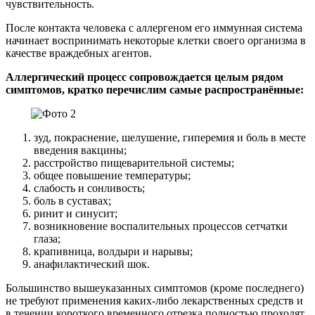
чувствительность.
После контакта человека с аллергеном его иммунная система
начинает воспринимать некоторые клетки своего организма в
качестве враждебных агентов.
Аллергический процесс сопровождается целым рядом
симптомов, кратко перечислим самые распространённые:
зуд, покраснение, шелушение, гиперемия и боль в месте
введения вакцины;
расстройство пищеварительной системы;
общее повышение температуры;
слабость и сонливость;
боль в суставах;
ринит и синусит;
возникновение воспалительных процессов сетчатки
глаза;
крапивница, волдыри и нарывы;
анафилактический шок.
Большинство вышеуказанных симптомов (кроме последнего)
не требуют применения каких-либо лекарственных средств и
в течении короткого временного отрезка полностью проходят.