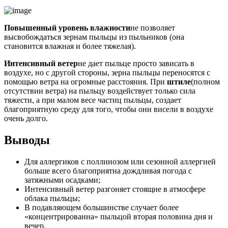
Повышенный уровень влажности
не позволяет
высвобождаться зернам пыльцы из пыльников (она
становится влажная и более тяжелая).
Интенсивный ветер
не дает пыльце просто зависать в
воздухе, но с другой стороны, зерна пыльцы переносятся с
помощью ветра на огромные расстояния. При
штиле
(полном
отсутствии ветра) на пыльцу воздействует только сила
тяжести, а при малом весе частиц пыльцы, создает
благоприятную среду для того, чтобы они висели в воздухе
очень долго.
Выводы
Для аллергиков с поллинозом или сезонной аллергией
больше всего благоприятна дождливая погода с
затяжными осадками;
Интенсивный ветер разгоняет стоящие в атмосфере
облака пыльцы;
В подавляющем большинстве случает более
«концентрированна» пыльцой вторая половина дня и
вечер.