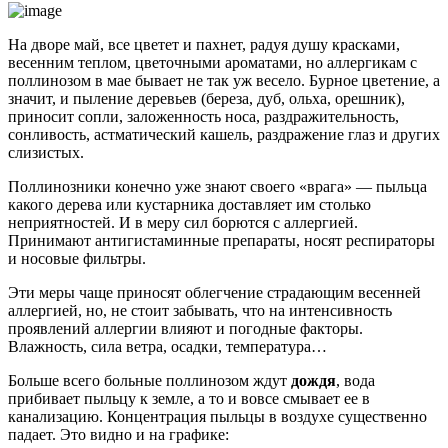
На дворе май, все цветет и пахнет, радуя душу красками,
весенним теплом, цветочными ароматами, но аллергикам с
поллинозом в мае бывает не так уж весело. Бурное цветение, а
значит, и пыление деревьев (береза, дуб, ольха, орешник),
приносит сопли, заложенность носа, раздражительность,
сонливость, астматический кашель, раздражение глаз и других
слизистых.
Поллинозники конечно уже знают своего «врага» — пыльца
какого дерева или кустарника доставляет им столько
неприятностей. И в меру сил борются с аллергией.
Принимают антигистаминные препараты, носят респираторы
и носовые фильтры.
Эти меры чаще приносят облегчение страдающим весенней
аллергией, но, не стоит забывать, что на интенсивность
проявлений аллергии влияют и погодные факторы.
Влажность, сила ветра, осадки, температура…
Больше всего больные поллинозом ждут
дождя
, вода
прибивает пыльцу к земле, а то и вовсе смывает ее в
канализацию. Концентрация пыльцы в воздухе существенно
падает. Это видно и на графике: