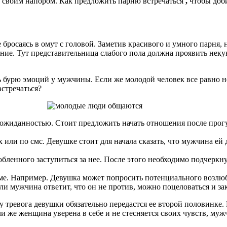
ь своим напором. Как предложить парню встречаться
,
чтобы доби
бросаясь в омут с головой. Заметив красивого и умного парня, 
е. Тут представительница слабого пола должна проявить некую 
 бурю эмоций у мужчины. Если же молодой человек все равно не
стречаться?
жиданностью. Стоит предложить начать отношения после прогул
или по смс. Девушке стоит для начала сказать, что мужчина ей 
бленного заступиться за нее. После этого необходимо подчеркну
е. Например. Девушка может попросить потенциального возлюб
 Если мужчина ответит, что он не против, можно поцеловаться и 
у тревога девушки обязательно передастся ее второй половинке.
сли же женщина уверена в себе и не стесняется своих чувств, муж