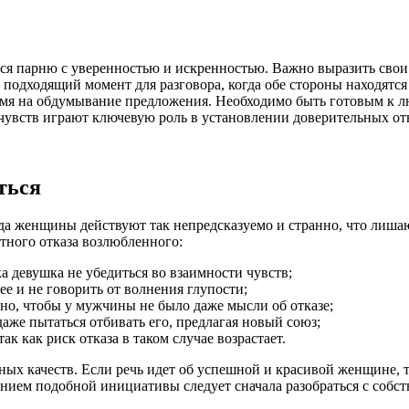
я парню с уверенностью и искренностью. Важно выразить свои чу
подходящий момент для разговора, когда обе стороны находятся
емя на обдумывание предложения. Необходимо быть готовым к л
 чувств играют ключевую роль в установлении доверительных о
ться
огда женщины действуют так непредсказуемо и странно, что лиша
ного отказа возлюбленного:
а девушка не убедиться во взаимности чувств;
ее и не говорить от волнения глупости;
но, чтобы у мужчины не было даже мысли об отказе;
аже пытаться отбивать его, предлагая новый союз;
к как риск отказа в таком случае возрастает.
чных качеств. Если речь идет об успешной и красивой женщине, то
лением подобной инициативы следует сначала разобраться с соб