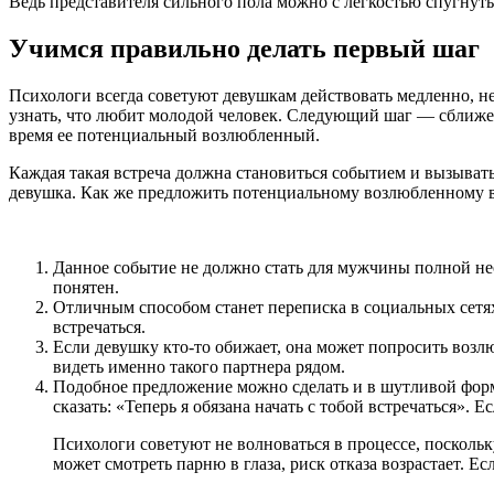
Ведь представителя сильного пола можно с легкостью спугнут
Учимся правильно делать первый шаг
Психологи всегда советуют девушкам действовать медленно, не 
узнать, что любит молодой человек. Следующий шаг — сближени
время ее потенциальный возлюбленный.
Каждая такая встреча должна становиться событием и вызывать
девушка. Как же предложить потенциальному возлюбленному в
Данное событие не должно стать для мужчины полной нео
понятен.
Отличным способом станет переписка в социальных сетях 
встречаться.
Если девушку кто-то обижает, она может попросить возлю
видеть именно такого партнера рядом.
Подобное предложение можно сделать и в шутливой форм
сказать: «Теперь я обязана начать с тобой встречаться».
Психологи советуют не волноваться в процессе, поскольк
может смотреть парню в глаза, риск отказа возрастает. Е