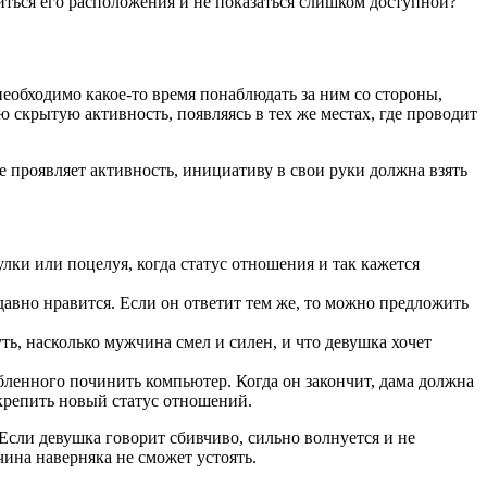
ться его расположения и не показаться слишком доступной?
необходимо какое-то время понаблюдать за ним со стороны,
скрытую активность, появляясь в тех же местах, где проводит
 проявляет активность, инициативу в свои руки должна взять
ки или поцелуя, когда статус отношения и так кажется
давно нравится. Если он ответит тем же, то можно предложить
ть, насколько мужчина смел и силен, и что девушка хочет
ленного починить компьютер. Когда он закончит, дама должна
закрепить новый статус отношений.
 Если девушка говорит сбивчиво, сильно волнуется и не
чина наверняка не сможет устоять.