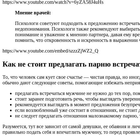
https://www.youtube.com/watch?v=6yZA58J4uHs
Мнение врачей:
Психологи советуют подходить к предложению встречатьс
недопонимания. Психологи также рекомендуют выбирать 
понимание и уважение к мнению партнера, давая ему вр
помнить, что откровенность и искренность в выражении
https://www.youtube.com/embed/szzzZjWZ2_Q
Как не стоит предлагать парню встреча
То, что человек сам кует свое счастье — чистая правда, но ин
обычно дают следующие советы, помогающие избежать неприят
предлагать встречаться мужчине не нужно до тех пор, пок
стоит заранее подготовить речь, чтобы выглядеть уверенн
рекомендуется выглядеть в момент предложения безупреч
если возлюбленный уже состоит в отношениях, не стоит д
не следует предлагать отношения малознакомому парню, та
Разумеется, тут все зависит от самой девушки, ее обаяния и ли
правильно подать себя и впечатлить мужчину, то перед прояв