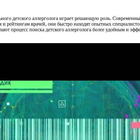
нального детского аллерголога играет решающую роль. Современ
 и рейтингам врачей, они быстро находят опытных специалистов
ют процесс поиска детского аллерголога более удобным и эффе