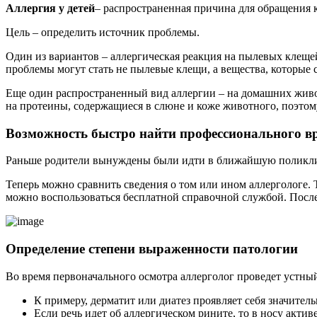
Аллергия у детей
– распространенная причина для обращения к
Цель – определить источник проблемы.
Один из вариантов – аллергическая реакция на пылевых клеще
проблемы могут стать не пылевые клещи, а вещества, которые 
Еще один распространенный вид аллергии – на домашних живот
на протеины, содержащиеся в слюне и коже животного, поэтому
Возможность быстро найти профессионального в
Раньше родители вынуждены были идти в ближайшую поликлини
Теперь можно сравнить сведения о том или ином аллергологе. 
можно воспользоваться бесплатной справочной службой. После 
Определение степени выраженности патологии
Во время первоначального осмотра аллерголог проведет устны
К примеру, дерматит или диатез проявляет себя значите
Если речь идет об аллергическом рините, то в носу акти