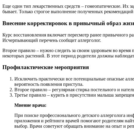
Еще один тип лекарственных средств – гомеопатические. Их з
бывает. Только строгое выполнение полученных рекомендаций 
Внесение корректировок в привычный образ жиз
Курс восстановления включает пересмотр ранее привычного рац
Исчерпывающий перечень сообщит аллерголог.
Второе правило – нужно следить за своим здоровьем во время
некоторых растений. В этот период родители должны наблюдать
Профилактические мероприятия
Исключить практически все потенциальные опасные алле
вероятность появления приступа.
Второе правило – регулярная стирка постельного и нател
Третье правило – курить в присутствии малыша запрещен
Мнение врача:
При поиске профессионального детского аллерголога и
приложения и рейтинги врачей помогают родителям най
выбор. Врачи советуют обращать внимание на опыт и реп