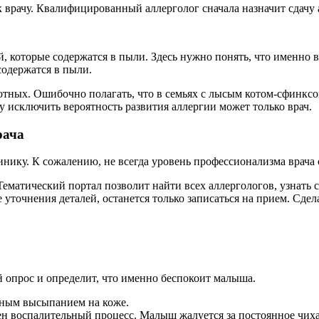
 врачу. Квалифицированный аллерголог сначала назначит сдачу 
й, которые содержатся в пыли. Здесь нужно понять, что именно
содержатся в пыли.
ных. Ошибочно полагать, что в семьях с лысым котом-сфинксом
 исключить вероятность развития аллергии может только врач.
рача
ку. К сожалению, не всегда уровень профессионализма врача 
Тематический портал позволит найти всех аллергологов, узнать 
уточнения деталей, останется только записаться на прием. Сдел
й опрос и определит, что именно беспокоит малыша.
льным высыпанием на коже.
вен воспалительный процесс. Малыш жалуется за постоянное чих