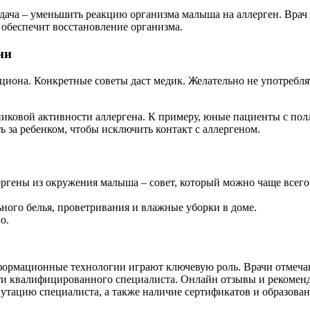
адача – уменьшить реакцию организма малыша на аллерген. Врач
обеспечит восстановление организма.
ни
иона. Конкретные советы даст медик. Желательно не употреблят
 пиковой активности аллергена. К примеру, юные пациенты с п
 за ребенком, чтобы исключить контакт с аллергеном.
ргены из окружения малыша – совет, который можно чаще всего
ьного белья, проветривания и влажные уборки в доме.
о.
нформационные технологии играют ключевую роль. Врачи отмеча
ти квалифицированного специалиста. Онлайн отзывы и рекомен
утацию специалиста, а также наличие сертификатов и образован