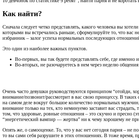
10 девчонок по статистике 9 ребят”, найти парня и не коротать
Как найти?
Сначала следует четко представлять, какого человека вы хотел
которыми вы встречались раньше, сформулируйте то, что вас н
избранник – залог успеха нормальных последующих отношени
Это один из наиболее важных пунктов.
Во-первых, вы так будете представлять себе, где именно 
Во-вторых, не разочаруетесь в нем через неделю общения
Очень часто девушки руководствуются принципом “отойди, хор
внимание/позвонит/рассмотрит в вас свою принцессу. В таких с
на самом деле вокруг большое количество нормальных мужчин, к
внимание только на тех, кто неминуемо заставит вас страдать
том, что здоровые, ровные отношения – это скучно и пресно (э
“энергетический вампир — жертва” ни к чему хорошему не при
Опять же, о самооценке. То, что у вас нет сегодня парня – не п
то вы сами себя разрушите в этих отношениях. В тоже время, п