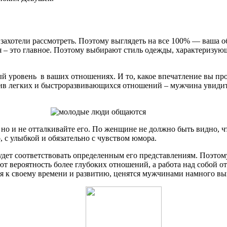
 захотели рассмотреть. Поэтому выглядеть на все 100% — ваша об
я – это главное. Поэтому выбирают стиль одежды, характеризую
ый уровень в ваших отношениях. И то, какое впечатление вы про
ив легких и быстроразвивающихся отношений – мужчина увидит и
 но и не отталкивайте его. По женщине не должно быть видно, 
 с улыбкой и обязательно с чувством юмора.
будет соответствовать определенным его представлениям. Поэтом
ют вероятность более глубоких отношений, а работа над собой от
я к своему времени и развитию, ценятся мужчинами намного выш