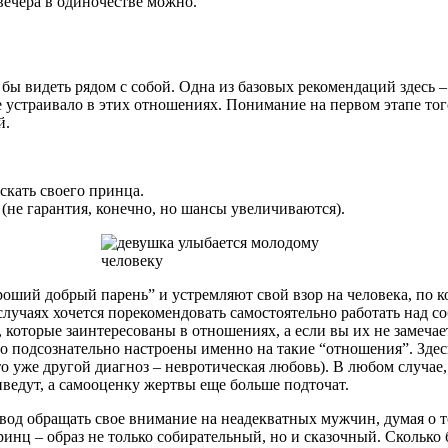
 вечера в одиночестве можно.
и бы видеть рядом с собой. Одна из базовых рекомендаций здесь
е устраивало в этих отношениях. Понимание на первом этапе тог
й.
искать своего принца.
 (не гарантия, конечно, но шансы увеличиваются).
оший добрый парень” и устремляют свой взор на человека, по к
лучаях хочется порекомендовать самостоятельно работать над соб
оторые заинтересованы в отношениях, а если вы их не замечаете
, то подсознательно настроены именно на такие “отношения”. Зд
то уже другой диагноз – невротическая любовь). В любом случае
ведут, а самооценку жертвы еще больше подточат.
овод обращать свое внимание на неадекватных мужчин, думая о том
ринц – образ не только собирательный, но и сказочный. Сколько 