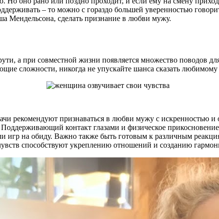
. Но оно рано или поздно проходит, и если ему на смену приход
оддерживать – то можно с гораздо большей уверенностью говорит
ша Мендельсона, сделать признание в любви мужу.
рути, а при совместной жизни появляется множество поводов дл
ющие сложности, никогда не упускайте шанса сказать любимому 
врачи рекомендуют признаваться в любви мужу с искренностью 
и. Поддерживающий контакт глазами и физическое прикосновени
и игр на обиду. Важно также быть готовым к различным реакция
 чувств способствуют укреплению отношений и созданию гармон