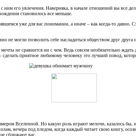
с ним его увлечения. Наверняка, в начале отношений вы все дел
вождения становилось все меньше.
вшемся уже для вас понимании, а иначе – как когда-то давно. Сх
авно не могли позволить себе насладиться обществом друг друга 
 мечты не сравнится ни с чем. Ведь совсем необязательно ждать
ь – сделать приятное любимому человеку это лучший повод, кото
размером Вселенной. Но какую роль играют мелочи, казалось бы
лам, вечера под пледом, когда каждый читает свою книгу, осоз
ьше сближают вас.