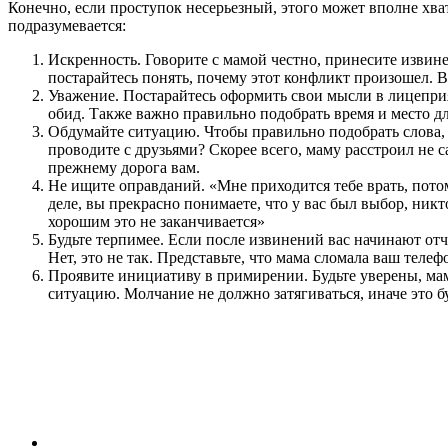
Конечно, если проступок несерьезный, этого может вполне хват
подразумевается:
Искренность. Говорите с мамой честно, принесите извине
постарайтесь понять, почему этот конфликт произошел. 
Уважение. Постарайтесь оформить свои мысли в лицепри
обид. Также важно правильно подобрать время и место дл
Обдумайте ситуацию. Чтобы правильно подобрать слова, 
проводите с друзьями? Скорее всего, маму расстроил не с
прежнему дорога вам.
Не ищите оправданий. «Мне приходится тебе врать, потом
деле, вы прекрасно понимаете, что у вас был выбор, никт
хорошим это не заканчивается»
Будьте терпимее. Если после извинений вас начинают отч
Нет, это не так. Представьте, что мама сломала ваш теле
Проявите инициативу в примирении. Будьте уверены, мама
ситуацию. Молчание не должно затягиваться, иначе это бу