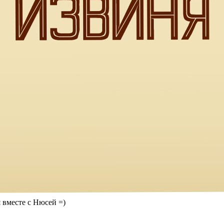
 вместе с Нюсей =)