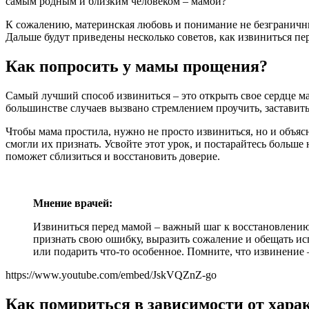
самым родным и близким человеком – мамой?
К сожалению, материнская любовь и понимание не безграничны.
Дальше будут приведены несколько советов, как извиниться пере
Как попросить у мамы прощения?
Самый лучший способ извиниться – это открыть свое сердце ма
большинстве случаев вызвано стремлением проучить, заставить
Чтобы мама простила, нужно не просто извиниться, но и объясн
смогли их признать. Усвойте этот урок, и постарайтесь больш
поможет сблизиться и восстановить доверие.
Мнение врачей:
Извиниться перед мамой – важный шаг к восстановлению
признать свою ошибку, выразить сожаление и обещать ис
или подарить что-то особенное. Помните, что извинение –
https://www.youtube.com/embed/JskVQZnZ-go
Как помириться в зависимости от хара