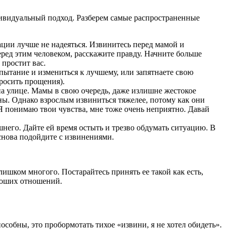
ндивидуальный подход. Разберем самые распространенные
ации лучше не надеяться. Извинитесь перед мамой и
еред этим человеком, расскажите правду. Начните больше
 простит вас.
пытание и измениться к лучшему, или запятнаете свою
росить прощения).
на улице. Мамы в свою очередь, даже излишне жестокое
ны. Однако взрослым извиниться тяжелее, потому как они
 Я понимаю твои чувства, мне тоже очень неприятно. Давай
шнего. Дайте ей время остыть и трезво обдумать ситуацию. В
 снова подойдите с извинениями.
лишком многого. Постарайтесь принять ее такой как есть,
роших отношений.
пособны, это пробормотать тихое «извини, я не хотел обидеть».