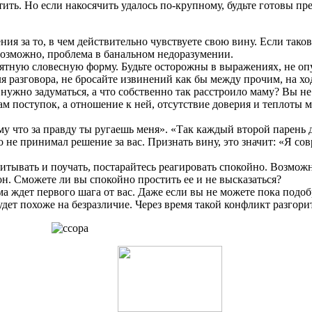
ить. Но если накосячить удалось по-крупному, будьте готовы пре
ния за то, в чем действительно чувствуете свою вину. Если так
Возможно, проблема в банальном недоразумении.
ятную словесную форму. Будьте осторожны в выражениях, не о
я разговора, не бросайте извинений как бы между прочим, на хо
нужно задуматься, а что собственно так расстроило маму? Вы н
ам поступок, а отношение к ней, отсутствие доверия и теплоты м
у что за правду ты ругаешь меня». «Так каждый второй парень де
о не принимал решение за вас. Признать вину, это значит: «Я сов
итывать и поучать, постарайтесь реагировать спокойно. Возможно
фон. Сможете ли вы спокойно простить ее и не высказаться?
 ждет первого шага от вас. Даже если вы не можете пока подобр
дет похоже на безразличие. Через время такой конфликт разгори