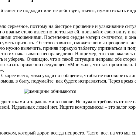
й совет не подходит или не действует, значит, нужно искать и
ело серьезное, поэтому на быстрое прощение и улаживание ситу
 о вранье стало известно не только ей, признайте свою вину и п
ашими отношениями. Постепенно сердце матери смягчится, и она
меть признать. От этого зависит, сможете ли вы преодолеть ис
ую нужно вылечить, приняв горькую таблетку (признаться и поп
 что их наказывают несправедливо. Например, что задержались 
ь и уберечь. Очевидно, что в такой ситуации неправы обе сторо
оит сказать примерно следующее: «Мне жаль, что так произошло.
».
. Скорее всего, мама уходит от общения, чтобы не наговорить ли
омощь в быту, подумайте, как будете исправляться. Через время
едостатками и тараканами в голове. Не нужно требовать от нее с
ливой. Идеальных людей нет. Ищите компромиссы – это залог хо
веком, который дорог, всегда непросто. Часто, все, на что мы с