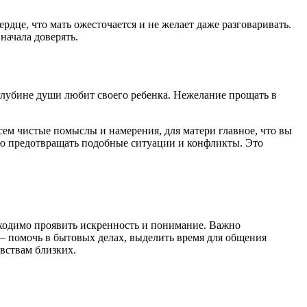
дце, что мать ожесточается и не желает даже разговаривать.
начала доверять.
 глубине души любит своего ребенка. Нежелание прощать в
всем чистые помыслы и намерения, для матери главное, что вы
ению предотвращать подобные ситуации и конфликты. Это
ходимо проявить искренность и понимание. Важно
– помочь в бытовых делах, выделить время для общения
увствам близких.