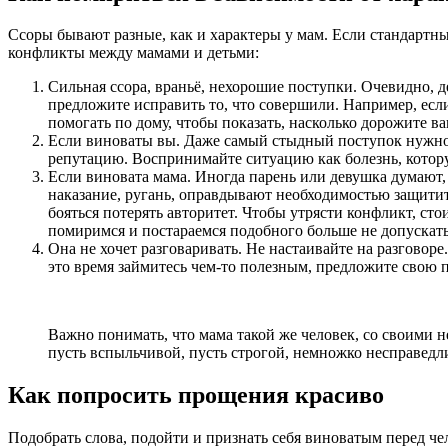
Ссоры бывают разные, как и характеры у мам. Если стандартны
конфликты между мамами и детьми:
Сильная ссора, враньё, нехорошие поступки. Очевидно, д
предложите исправить то, что совершили. Например, если
помогать по дому, чтобы показать, насколько дорожите в
Если виноваты вы. Даже самый стыдный поступок нужно у
репутацию. Воспринимайте ситуацию как болезнь, котор
Если виновата мама. Иногда парень или девушка думают,
наказание, ругань, оправдывают необходимостью защитит
бояться потерять авторитет. Чтобы утрясти конфликт, ст
помиримся и постараемся подобного больше не допускать
Она не хочет разговаривать. Не настаивайте на разговоре
это время займитесь чем-то полезным, предложите свою п
Важно понимать, что мама такой же человек, со своими н
пусть вспыльчивой, пусть строгой, немножко несправед
Как попросить прощения красиво
Подобрать слова, подойти и признать себя виноватым перед чело