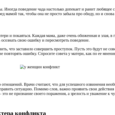
 Иногда поведение чада настолько допекает и ранит любящее сер
д мамой так, чтобы она не просто забыла про обиду, но и снова 
тери и покаяться. Каждая мама, даже очень обиженная и злая, в
 осознать свою ошибку и пересмотреть поведение.
ить, что заставило совершить проступок. Пусть это будут не со
е не повторять ошибку. Спросите совета у матери, как по ее мн
 отношений. Врачи считают, что для успешного извинения необ
править ситуацию. Помимо слов, важно проявить свои действия 
 это не признание своего поражения, а зрелость и уважение к ч
ктера конфликта