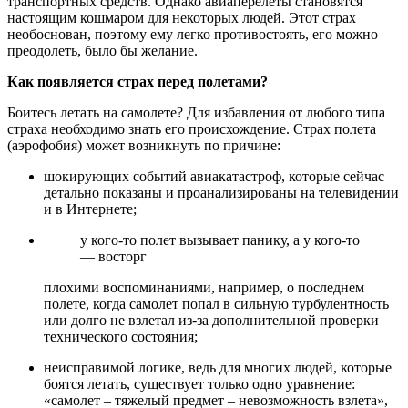
транспортных средств. Однако авиаперелеты становятся
настоящим кошмаром для некоторых людей. Этот страх
необоснован, поэтому ему легко противостоять, его можно
преодолеть, было бы желание.
Как появляется страх перед полетами?
Боитесь летать на самолете? Для избавления от любого типа
страха необходимо знать его происхождение. Страх полета
(аэрофобия) может возникнуть по причине:
шокирующих событий авиакатастроф, которые сейчас
детально показаны и проанализированы на телевидении
и в Интернете;
у кого-то полет вызывает панику, а у кого-то
— восторг
плохими воспоминаниями, например, о последнем
полете, когда самолет попал в сильную турбулентность
или долго не взлетал из-за дополнительной проверки
технического состояния;
неисправимой логике, ведь для многих людей, которые
боятся летать, существует только одно уравнение:
«самолет – тяжелый предмет – невозможность взлета»,