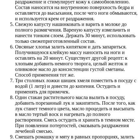
раздражение и стимулирует кожу к самообновлению.
Состав наносится на внутреннюю поверхность бедра и
оставляется до высыхания, после чего ноги обмываются,
и используется крем от раздражения.
Свежую капусту нашинковать и варить в молоке до
полного размягчения. Вареную капусту измельчить и
нанести тонким слоем. Держать 30 минут, использовать
только свежеприготовленный состав.
Овсяные хлопья залить кипятком и дать запариться.
Получившуюся клейкую массу наносить на ноги и
оставлять на 20 минут. Существует другой рецепт: к
хлопьям добавить немного творога, целый желток и
оливковое масло до консистенции густой сметаны.
Способ применения тот же.
Три столовых ложки шишек хмеля поместить в посуду с
водой (1 литр) и довести до кипения. Остудить и
применять для примочек.
Один стакан растительного масла вылить в посуду,
добавить порезанный лук и закипятить. После того, как
лук станет темного цвета, масло процедить и высыпать
в масло тертый воск и нагревать до полного
растворения. Смесь остудить и хранить в темном месте.
При появлении потертостей, смазывать раздражения
лечебной смесью.
Смешать ромашку и мяту в равных пропорциях, залить