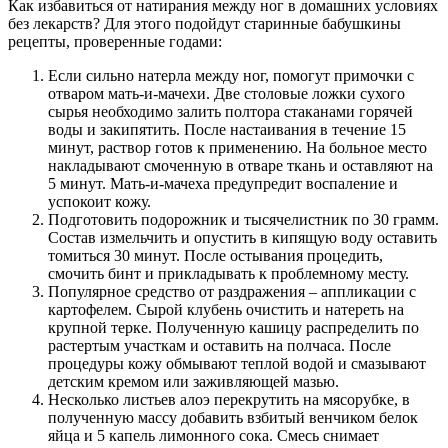
Как избавиться от натирания между ног в домашних условиях
без лекарств? Для этого подойдут старинные бабушкины
рецепты, проверенные годами:
Если сильно натерла между ног, помогут примочки с
отваром мать-и-мачехи. Две столовые ложки сухого
сырья необходимо залить полтора стаканами горячей
воды и закипятить. После настаивания в течение 15
минут, раствор готов к применению. На больное место
накладывают смоченную в отваре ткань и оставляют на
5 минут. Мать-и-мачеха предупредит воспаление и
успокоит кожу.
Подготовить подорожник и тысячелистник по 30 грамм.
Состав измельчить и опустить в кипящую воду оставить
томиться 30 минут. После остывания процедить,
смочить бинт и прикладывать к проблемному месту.
Популярное средство от раздражения – аппликации с
картофелем. Сырой клубень очистить и натереть на
крупной терке. Полученную кашицу распределить по
растертым участкам и оставить на полчаса. После
процедуры кожу обмывают теплой водой и смазывают
детским кремом или заживляющей мазью.
Несколько листьев алоэ перекрутить на мясорубке, в
полученную массу добавить взбитый венчиком белок
яйца и 5 капель лимонного сока. Смесь снимает