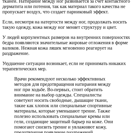
тканей. Натирание между ног развивается за счет контактного
дерматита или потения, так как материал такого качества не
пропускает воздух, что создает парниковый эффект.
Если, несмотря на натертости между ног, продолжать носить
такую одежду, кожа между ног меняет структуру и цвет.
У людей корпулентных размеров на внутренних поверхностях
бедра появляются значительные жировые отложения в форме
валиков. Нежная кожа ляшек мгновенно реагирует на
раздражение.
Ухудшение ситуации возникает, если не принимать никаких
терапевтических мер.
Врачи рекомендуют несколько эффективных
методов для предотвращения натирания между
ног при ходьбе. Во-первых, стоит обратить
внимание на выбор одежды. Специалисты
советуют носить свободные, дышащие ткани,
такие как хлопок или специальные спортивные
материалы, которые уменьшают трение. Также
полезно использовать специальные кремы или
гели, создающие защитный барьер на коже. Они
помогают снизить трение и увлажняют кожу,
предотвращая появление раздражений.