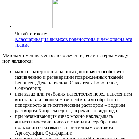
Читайте также:
Классификация вывихов голеностопа и чем опасна эта
травма
Методами медикаментозного лечения, если натерла между
ног, являются:
мазь от натертостей на ногах, которая способствует
заживлению и регенерации поврежденных тканей –
Бепантен, Декспантенол, Спасатель, Боро плюс,
Солкосерил;
при язвах или глубоких натертостях перед нанесением
восстанавливающей мази необходимо обработать
поверхность антисептическим раствором – водным
раствором Хлоргекседина, перекисью водорода;
при незаживающих язвах можно накладывать
антисептические повязки с ионами серебра или
пользоваться мазями с аналогичным составом –
Аргосульфан, Сульфаргин;
гнойники смазывать линиментом Вишневского для