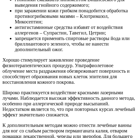
выведения гнойного содержимого;
при заражении кожи грибком понадобится обработка
противогрибковыми мазями – Клотримазол,
Микосептин;
антигистаминные средства избавят от воздействия
аллергенов – Супрастин, Тавегил, Цетрин;
запрещается применять спиртовые растворы йода или
бриллиантового зеленого, чтобы не нанести
дополнительный ожог.
Хорошо стимулирует заживление проведение
физиотерапевтических процедур. Ультрафиолетовое
облучение места раздражения обезвреживает поверхность и
способствует образования новых клеток эпителия для
восстановления кожного покрова.
Широко практикуется воздействие красными лазерными
лучами. Наблюдается высокая эффективность данного метода,
особенно при аллергической природе высыпаний.
Недостатком является то, что при повторных курсах лечебный
эффект значительно снижается.
К дополнительным методам можно отнести лечебные ванны
для ног со слабым раствором перманганата калия, отваром
ромашки лекарственной, череды или зверобоя. Для большего