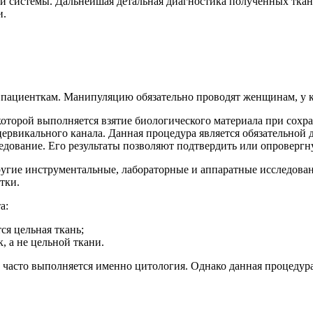
й системы. Дальнейшая детальная диагностика полученных ткан
и.
пациенткам. Манипуляцию обязательно проводят женщинам, у ко
которой выполняется взятие биологического материала при сохр
 цервикального канала. Данная процедура является обязательно
ледование. Его результаты позволяют подтвердить или опроверг
ругие инструментальные, лабораторные и аппаратные исследова
тки.
а:
ся цельная ткань;
, а не цельной ткани.
и часто выполняется именно цитология. Однако данная процедур