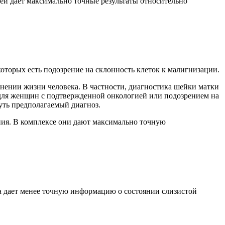
ей дает максимально точные результаты относительно
торых есть подозрение на склонность клеток к малигнизации.
анении жизни человека. В частности, диагностика шейки матки
й для женщин с подтвержденной онкологией или подозрением на
нуть предполагаемый диагноз.
ния. В комплексе они дают максимально точную
а дает менее точную информацию о состоянии слизистой