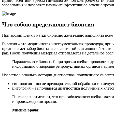
правил асептики врачом-гинекологом под контролем оптическо
заболевания и позволяет назначить эффективное лечение эрози
Ч
то собою представляет биопсия
При эрозии шейки матки биопсию желательно выполнять всем 
Биопсия – это медицинская инструментальная процедура, при 
предполагает забор биоптата со слизистой влагалищной части
рак. После получения материал отправляется на детальное обс
Параллельно с биопсией при эрозии шейки проводятся д
информацию о здоровье репродуктивных органов пациен
Известно несколько методик диагностики полученного биоптат
гистология – после предварительной обработки исследует
цитология – выполняется диагностика полученных клеток
Гинекологи отмечают, что при заболеваниях шейки матк
и происхождении эрозии.
Мнение врача: