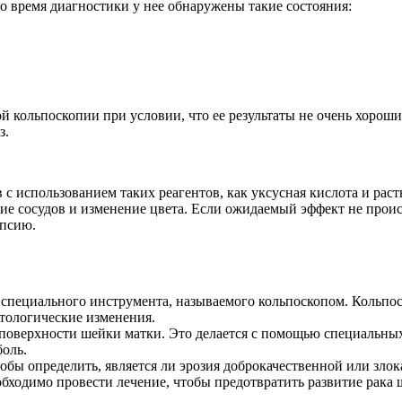
о время диагностики у нее обнаружены такие состояния:
ой кольпоскопии при условии, что ее результаты не очень хоро
з.
 с использованием таких реагентов, как уксусная кислота и ра
ие сосудов и изменение цвета. Если ожидаемый эффект не проис
опсию.
специального инструмента, называемого кольпоскопом. Кольпоск
тологические изменения.
 поверхности шейки матки. Это делается с помощью специальны
оль.
обы определить, является ли эрозия доброкачественной или злок
еобходимо провести лечение, чтобы предотвратить развитие рака