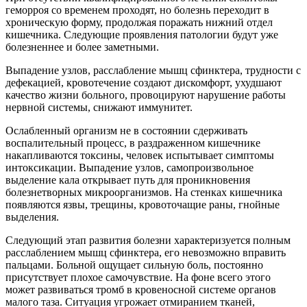
геморроя со временем проходят, но болезнь переходит в
хроническую форму, продолжая поражать нижний отдел
кишечника. Следующие проявления патологии будут уже
болезненнее и более заметными.
Выпадение узлов, расслабление мышц сфинктера, трудности с
дефекацией, кровотечение создают дискомфорт, ухудшают
качество жизни больного, провоцируют нарушение работы
нервной системы, снижают иммунитет.
Ослабленный организм не в состоянии сдерживать
воспалительный процесс, в раздраженном кишечнике
накапливаются токсины, человек испытывает симптомы
интоксикации. Выпадение узлов, самопроизвольное
выделение кала открывает путь для проникновения
болезнетворных микроорганизмов. На стенках кишечника
появляются язвы, трещины, кровоточащие раны, гнойные
выделения.
Следующий этап развития болезни характеризуется полным
расслаблением мышц сфинктера, его невозможно вправить
пальцами. Больной ощущает сильную боль, постоянно
присутствует плохое самочувствие. На фоне всего этого
может развиваться тромб в кровеносной системе органов
малого таза. Ситуация угрожает отмиранием тканей,