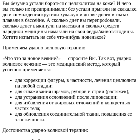
Вы безумно устали бороться с целлюлитом на коже? И чего
вы только не предпринимали: без устали прыгали на скакалке,
до изнемождения крутили хула-хуп и до звездочек в глазах
плавали в бассейне. А сколько диет вы перепробовали,
сколько денег выкинули на массажи и сколько средств
народной медицины намазали на свои бедра/живот/ягодицы.
Хотите испытать на себе что-нибудь новенькое?
Применяем ударно волновую терапию
«Что это за новое веяние?» — спросите Вы. Так вот, ударно-
волновое лечение — это медицинский метод, который
успешно применяется:
для коррекции фигуры, в частности, лечения целлюлита
на любой стадии;
для сглаживания шрамов, рубцов и стрий (растяжек);
для устранения осложнений после липоксации;
для избавления от жировых отложений в конкретных
частях тела;
для обновления соединительной ткани, повышения ее
эластичности.
Достоинства ударно-волновой терапии: