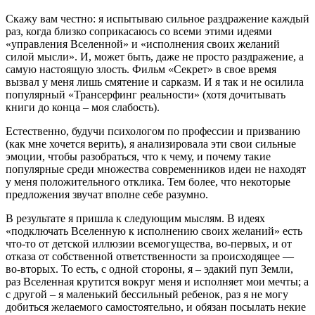
Скажу вам честно: я испытываю сильное раздражение каждый
раз, когда близко соприкасаюсь со всеми этими идеями
«управления Вселенной» и «исполнения своих желаний
силой мысли». И, может быть, даже не просто раздражение, а
самую настоящую злость. Фильм «Секрет» в свое время
вызвал у меня лишь смятение и сарказм. И я так и не осилила
популярный «Трансерфинг реальности» (хотя дочитывать
книги до конца – моя слабость).
Естественно, будучи психологом по профессии и призванию
(как мне хочется верить), я анализировала эти свои сильные
эмоции, чтобы разобраться, что к чему, и почему такие
популярные среди множества современников идеи не находят
у меня положительного отклика. Тем более, что некоторые
предложения звучат вполне себе разумно.
В результате я пришла к следующим мыслям. В идеях
«подключать Вселенную к исполнению своих желаний» есть
что-то от детской иллюзии всемогущества, во-первых, и от
отказа от собственной ответственности за происходящее —
во-вторых. То есть, с одной стороны, я – эдакий пуп Земли,
раз Вселенная крутится вокруг меня и исполняет мои мечты; а
с другой – я маленький бессильный ребенок, раз я не могу
добиться желаемого самостоятельно, и обязан посылать некие