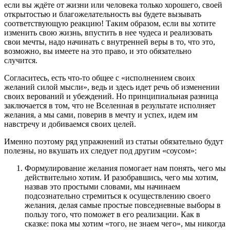
если вы ждёте от жизни или человека только хорошего, своей
открытостью и благожелательность вы будете вызывать
соответствующую реакцию! Таким образом, если вы хотите
изменить свою жизнь, впустить в нее чудеса и реализовать
свои мечты, надо начинать с внутренней веры в то, что это,
возможно, вы имеете на это право, и это обязательно
случится.
Согласитесь, есть что-то общее с «исполнением своих
желаний силой мысли», ведь и здесь идет речь об изменении
своих верований и убеждений. Но принципиальная разница
заключается в том, что не Вселенная в результате исполняет
желания, а мы сами, поверив в мечту и успех, идем им
навстречу и добиваемся своих целей.
Именно поэтому ряд упражнений из статьи обязательно будут
полезны, но вкушать их следует под другим «соусом»:
Формулирование желания помогает нам понять, чего мы
действительно хотим. И разобравшись, чего мы хотим,
назвав это простыми словами, мы начинаем
подсознательно стремиться к осуществлению своего
желания, делая самые простые повседневные выборы в
пользу того, что поможет в его реализации. Как в
сказке: пока мы хотим «того, не знаем чего», мы никогда