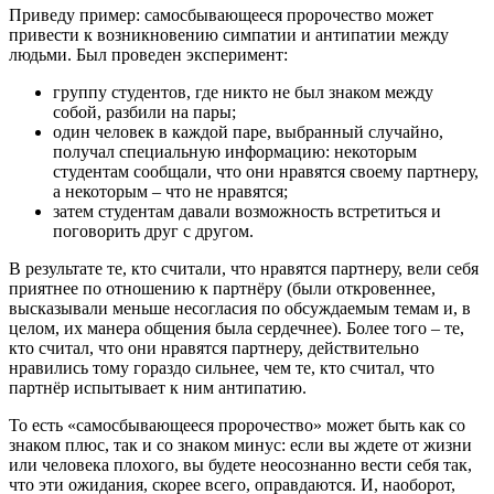
Приведу пример: самосбывающееся пророчество может
привести к возникновению симпатии и антипатии между
людьми. Был проведен эксперимент:
группу студентов, где никто не был знаком между
собой, разбили на пары;
один человек в каждой паре, выбранный случайно,
получал специальную информацию: некоторым
студентам сообщали, что они нравятся своему партнеру,
а некоторым – что не нравятся;
затем студентам давали возможность встретиться и
поговорить друг с другом.
В результате те, кто считали, что нравятся партнеру, вели себя
приятнее по отношению к партнёру (были откровеннее,
высказывали меньше несогласия по обсуждаемым темам и, в
целом, их манера общения была сердечнее). Более того – те,
кто считал, что они нравятся партнеру, действительно
нравились тому гораздо сильнее, чем те, кто считал, что
партнёр испытывает к ним антипатию.
То есть «самосбывающееся пророчество» может быть как со
знаком плюс, так и со знаком минус: если вы ждете от жизни
или человека плохого, вы будете неосознанно вести себя так,
что эти ожидания, скорее всего, оправдаются. И, наоборот,