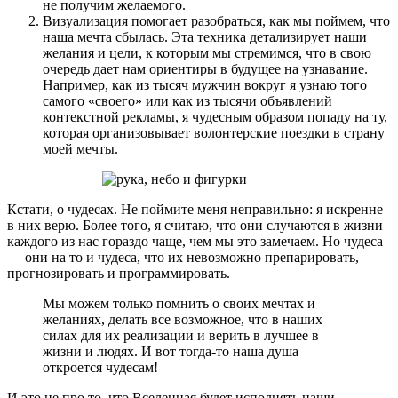
не получим желаемого.
Визуализация помогает разобраться, как мы поймем, что
наша мечта сбылась. Эта техника детализирует наши
желания и цели, к которым мы стремимся, что в свою
очередь дает нам ориентиры в будущее на узнавание.
Например, как из тысяч мужчин вокруг я узнаю того
самого «своего» или как из тысячи объявлений
контекстной рекламы, я чудесным образом попаду на ту,
которая организовывает волонтерские поездки в страну
моей мечты.
Кстати, о чудесах. Не поймите меня неправильно: я искренне
в них верю. Более того, я считаю, что они случаются в жизни
каждого из нас гораздо чаще, чем мы это замечаем. Но чудеса
— они на то и чудеса, что их невозможно препарировать,
прогнозировать и программировать.
Мы можем только помнить о своих мечтах и
желаниях, делать все возможное, что в наших
силах для их реализации и верить в лучшее в
жизни и людях. И вот тогда-то наша душа
откроется чудесам!
И это не про то, что Вселенная будет исполнять наши