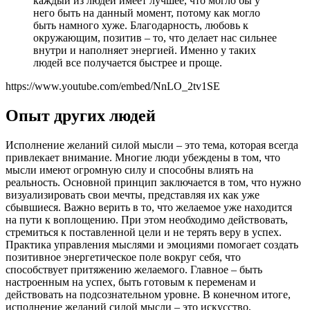
каждый из людей имеет лучшее, что могло бы у
него быть на данный момент, потому как могло
быть намного хуже. Благодарность, любовь к
окружающим, позитив – то, что делает нас сильнее
внутри и наполняет энергией. Именно у таких
людей все получается быстрее и проще.
https://www.youtube.com/embed/NnLO_2tv1SE
Опыт других людей
Исполнение желаний силой мысли – это тема, которая всегда
привлекает внимание. Многие люди убеждены в том, что
мысли имеют огромную силу и способны влиять на
реальность. Основной принцип заключается в том, что нужно
визуализировать свои мечты, представляя их как уже
сбывшиеся. Важно верить в то, что желаемое уже находится
на пути к воплощению. При этом необходимо действовать,
стремиться к поставленной цели и не терять веру в успех.
Практика управления мыслями и эмоциями помогает создать
позитивное энергетическое поле вокруг себя, что
способствует притяжению желаемого. Главное – быть
настроенным на успех, быть готовым к переменам и
действовать на подсознательном уровне. В конечном итоге,
исполнение желаний силой мысли – это искусство,