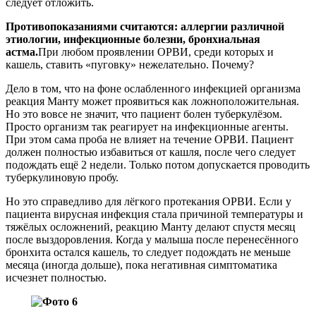
следует отложить.
Противопоказаниями считаются: аллергии различной
этиологии, инфекционные болезни, бронхиальная
астма.
При любом проявлении ОРВИ, среди которых и
кашель, ставить «пуговку» нежелательно. Почему?
Дело в том, что на фоне ослабленного инфекцией организма
реакция Манту может проявиться как ложноположительная.
Но это вовсе не значит, что пациент болен туберкулёзом.
Просто организм так реагирует на инфекционные агенты.
При этом сама проба не влияет на течение ОРВИ. Пациент
должен полностью избавиться от кашля, после чего следует
подождать ещё 2 недели. Только потом допускается проводить
туберкулиновую пробу.
Но это справедливо для лёгкого протекания ОРВИ. Если у
пациента вирусная инфекция стала причиной температуры и
тяжёлых осложнений, реакцию Манту делают спустя месяц
после выздоровления. Когда у малыша после перенесённого
бронхита остался кашель, то следует подождать не меньше
месяца (иногда дольше), пока негативная симптоматика
исчезнет полностью.