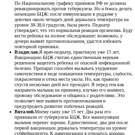
По Национальному графику прививок РФ ее должны
ревакцинировать против туберкулеза. Но я боюсь делать
инъекцию БЦЖ: после иммунизации в роддоме у
девочки около четырех дней держалась температура на
уровне 38-38,6 градусов, была рвота. Педиатр
утверждает, что это нормальная реакция организма. Буду
вести ребенка на полное обследование: возможно, у
дочери выявят противопоказания, удастся избежать
повторной прививки.
Владислав.
Я врач-педиатр, практикую уже 15 лет.
Вакцинацию БЦЖ считаю единственным верным
решением защитить ребенка от опасной инфекционной
болезни. Препарат способен вызывать ухудшение
самочувствия в виде повышения температуры, слабости,
покраснения и отека места укола. Но, как правило
спустя несколько дней все проходит. Я перед тем как
направить малыша на прививку, изучаю его анамнез,
провожу обследование и общаюсь с родителями. Это
позволяет мне выявить противопоказания и
предупредить развитие побочных реакций.
Виталий.
Моему сыну уже 15 лет. Два раза его
прививали от туберкулеза БЦЖ. Все манипуляции
мальчик перенес хорошо. Единственное, два дня после
первой вакцинации держалась температура на уровне
субфебрилитета. К иммунизации я отношусь хорошо.