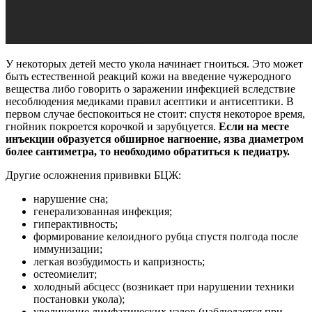
У некоторых детей место укола начинает гноиться. Это может
быть естественной реакций кожи на введение чужеродного
вещества либо говорить о заражении инфекцией вследствие
несоблюдения медиками правил асептики и антисептики. В
первом случае беспокоиться не стоит: спустя некоторое время,
гнойник покроется корочкой и зарубцуется.
Если на месте
инъекции образуется обширное нагноение, язва диаметром
более сантиметра, то необходимо обратиться к педиатру.
Другие осложнения прививки БЦЖ:
нарушение сна;
генерализованная инфекция;
гиперактивность;
формирование келоидного рубца спустя полгода после
иммунизации;
легкая возбудимость и капризность;
остеомиелит;
холодный абсцесс (возникает при нарушении техники
постановки укола);
увеличение лимфатических узлов (наблюдается при