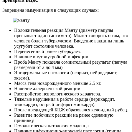
препарата БЦЖ.
Запрещена иммунизация в следующих случаях:
Положительная реакция Манту (диаметр папулы
превышает один сантиметр). Может говорить о том, что
человек болен туберкулезом. Введение вакцины лишь
усугубит состояние человека.
Перенесенный ранее туберкулез.
Наличие внутриутробной инфекции.
Проба Манту показала сомнительный результат (папула
размерами от 2 до 4 мм).
Эпидермальные патологии (псориаз, нейродермит,
экзема).
Масса тела новорожденного меньше 2,5 кг.
Наличие аллергической реакции.
Расстройство неврологического характера.
Тяжелые нарушения в работе сердца (перикардит,
эндокардит, острый инфаркт миокарда).
После предыдущей БЦЖ образовался келоидный рубец.
Развитие побочных реакций на ранее сделанную
прививку.
Гемолитическая патология младенца.
Наличие инфекционно-вирусной патологии (гриппа,