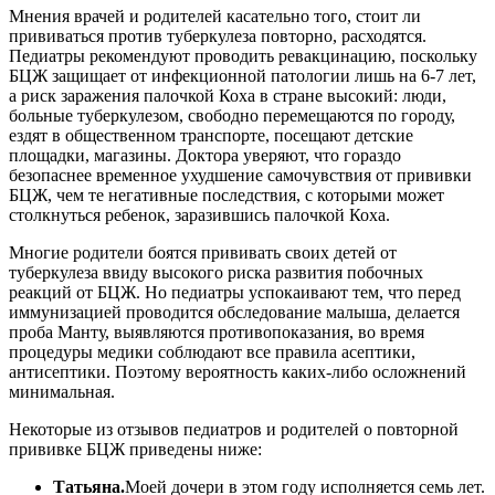
Мнения врачей и родителей касательно того, стоит ли
прививаться против туберкулеза повторно, расходятся.
Педиатры рекомендуют проводить ревакцинацию, поскольку
БЦЖ защищает от инфекционной патологии лишь на 6-7 лет,
а риск заражения палочкой Коха в стране высокий: люди,
больные туберкулезом, свободно перемещаются по городу,
ездят в общественном транспорте, посещают детские
площадки, магазины. Доктора уверяют, что гораздо
безопаснее временное ухудшение самочувствия от прививки
БЦЖ, чем те негативные последствия, с которыми может
столкнуться ребенок, заразившись палочкой Коха.
Многие родители боятся прививать своих детей от
туберкулеза ввиду высокого риска развития побочных
реакций от БЦЖ. Но педиатры успокаивают тем, что перед
иммунизацией проводится обследование малыша, делается
проба Манту, выявляются противопоказания, во время
процедуры медики соблюдают все правила асептики,
антисептики. Поэтому вероятность каких-либо осложнений
минимальная.
Некоторые из отзывов педиатров и родителей о повторной
прививке БЦЖ приведены ниже:
Татьяна.
Моей дочери в этом году исполняется семь лет.