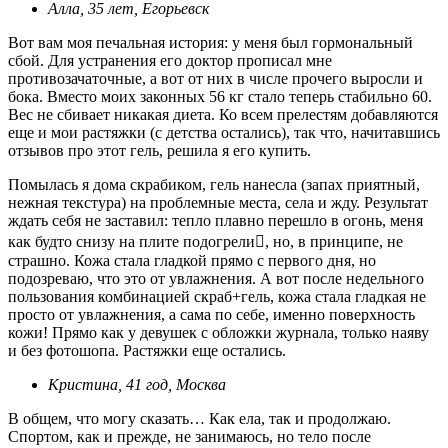
Алла, 35 лет, Егорьевск
Вот вам моя печальная история: у меня был гормональный
сбой. Для устранения его доктор прописал мне
противозачаточные, а вот от них в числе прочего выросли и
бока. Вместо моих законных 56 кг стало теперь стабильно 60.
Вес не сбивает никакая диета. Ко всем прелестям добавляются
еще и мои растяжки (с детства остались), так что, начитавшись
отзывов про этот гель, решила я его купить.
Помылась я дома скрабиком, гель нанесла (запах приятный,
нежная текстура) на проблемные места, села и жду. Результат
ждать себя не заставил: тепло плавно перешло в огонь, меня
как будто снизу на плите подогрели, но, в принципе, не
страшно. Кожа стала гладкой прямо с первого дня, но
подозреваю, что это от увлажнения. А вот после недельного
пользования комбинацией скраб+гель, кожа стала гладкая не
просто от увлажнения, а сама по себе, именно поверхность
кожи! Прямо как у девушек с обложки журнала, только наяву
и без фотошопа. Растяжки еще остались.
Кристина, 41 год, Москва
В общем, что могу сказать… Как ела, так и продолжаю.
Спортом, как и прежде, не занимаюсь, но тело после