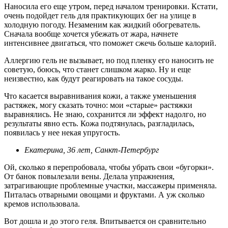
Наносила его еще утром, перед началом тренировки. Кстати,
очень подойдет гель для практикующих бег на улице в
холодную погоду. Незаменим как жидкий обогреватель.
Сначала вообще хочется убежать от жара, начнете
интенсивнее двигаться, что поможет сжечь больше калорий.
Аллергию гель не вызывает, но под пленку его наносить не
советую, боюсь, что станет слишком жарко. Ну и еще
неизвестно, как будут реагировать на такое сосуды.
Что касается выравнивания кожи, а также уменьшения
растяжек, могу сказать точно: мои «старые» растяжки
выравнялись. Не знаю, сохранится ли эффект надолго, но
результаты явно есть. Кожа подтянулась, разгладилась,
появилась у нее некая упругость.
Екатерина, 36 лет, Санкт-Петербург
Ой, сколько я перепробовала, чтобы убрать свои «бугорки».
От банок повылезали вены. Делала упражнения,
затрагивающие проблемные участки, массажеры применяла.
Питалась отварными овощами и фруктами. А уж сколько
кремов использовала.
Вот дошла и до этого геля. Впитывается он сравнительно