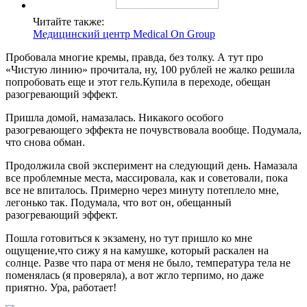
Читайте также:
Медицинский центр Medical On Group
Пробовала многие кремы, правда, без толку. А тут про
«Чистую линию» прочитала, ну, 100 рублей не жалко решила
попробовать еще и этот гель.Купила в переходе, обещан
разогревающий эффект.
Пришла домой, намазалась. Никакого особого
разогревающего эффекта не почувствовала вообще. Подумала,
что снова обман.
Продолжила свой эксперимент на следующий день. Намазала
все проблемные места, массировала, как и советовали, пока
все не впиталось. Примерно через минуту потеплело мне,
легонько так. Подумала, что вот он, обещанный
разогревающий эффект.
Пошла готовиться к экзамену, но тут пришло ко мне
ощущение,что сижу я на камушке, который раскален на
солнце. Разве что пара от меня не было, температура тела не
поменялась (я проверяла), а вот жгло терпимо, но даже
приятно. Ура, работает!