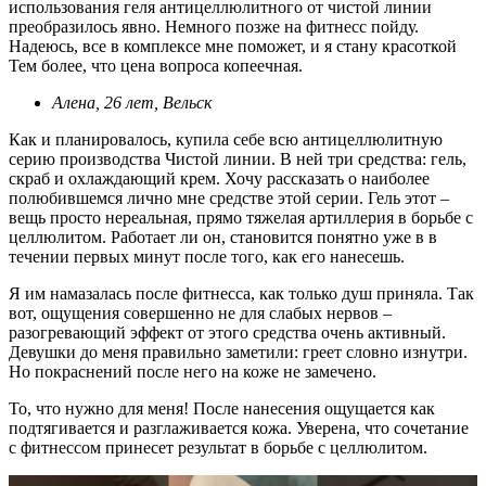
использования геля антицеллюлитного от чистой линии
преобразилось явно. Немного позже на фитнесс пойду.
Надеюсь, все в комплексе мне поможет, и я стану красоткой
Тем более, что цена вопроса копеечная.
Алена, 26 лет, Вельск
Как и планировалось, купила себе всю антицеллюлитную
серию производства Чистой линии. В ней три средства: гель,
скраб и охлаждающий крем. Хочу рассказать о наиболее
полюбившемся лично мне средстве этой серии. Гель этот –
вещь просто нереальная, прямо тяжелая артиллерия в борьбе с
целлюлитом. Работает ли он, становится понятно уже в в
течении первых минут после того, как его нанесешь.
Я им намазалась после фитнесса, как только душ приняла. Так
вот, ощущения совершенно не для слабых нервов –
разогревающий эффект от этого средства очень активный.
Девушки до меня правильно заметили: греет словно изнутри.
Но покраснений после него на коже не замечено.
То, что нужно для меня! После нанесения ощущается как
подтягивается и разглаживается кожа. Уверена, что сочетание
с фитнессом принесет результат в борьбе с целлюлитом.