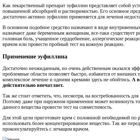
Как лекарственный препарат эуфиллин представляет собой уст
повышенной абсорбцией и растворимостью. Его основное пред
достаточно активно эуфиллин применяется для лечения недос
В основном подобное средство назначают в виде внутривенных 
назначают даже беременным женщинам, все-таки существует р
головная боль, учащенное сердцебиение, аллергические реакци
врачом или провести пробный тест на кожную реакцию.
Применение эуфиллина
Достаточно неожиданным, но очень действенным оказался эффе
проблемные области позволяет быстро, избавится от внешних п
комплексное лечение и одними кремами здесь не обойтись.
А в
действительно впечатляет.
Так же стоит отметить, что, несмотря, на востребованность дл
Поэтому даже при наружном применении может возникнуть тош
данного вещества провести тест на совместимость.
Для этой цели приготовьте крем с половиной необходимой по р
использовать более концентрированное вещество. Так же пере
проконсультируйтесь с лечащим врачом.