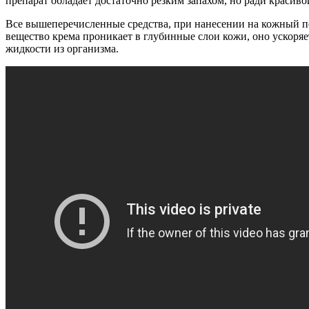
препарат обладает достаточно резким запахом, но ради красив
Все вышеперечисленные средства, при нанесении на кожный по
вещество крема проникает в глубинные слои кожи, оно ускоря
жидкости из организма.