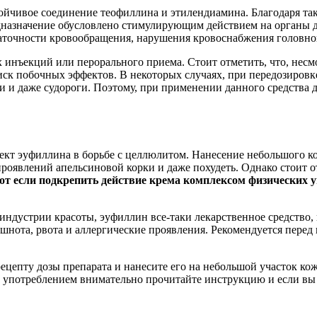
ойчивое соединение теофиллина и этилендиамина. Благодаря та
назначение обусловлено стимулирующим действием на органы д
таточности кровообращения, нарушения кровоснабжения головно
инъекций или перорального приема. Стоит отметить, что, несмо
иск побочных эффектов. В некоторых случаях, при передозиров
и и даже судороги. Поэтому, при применении данного средства д
кт эуфиллина в борьбе с целлюлитом. Нанесение небольшого ко
роявлений апельсиновой корки и даже похудеть. Однако стоит о
от если подкрепить действие крема комплексом физических 
я индустрии красоты, эуфиллин все-таки лекарственное средство
нота, рвота и аллергические проявления. Рекомендуется пере
ецепту дозы препарата и нанесите его на небольшой участок кож
д употреблением внимательно прочитайте инструкцию и если вы 