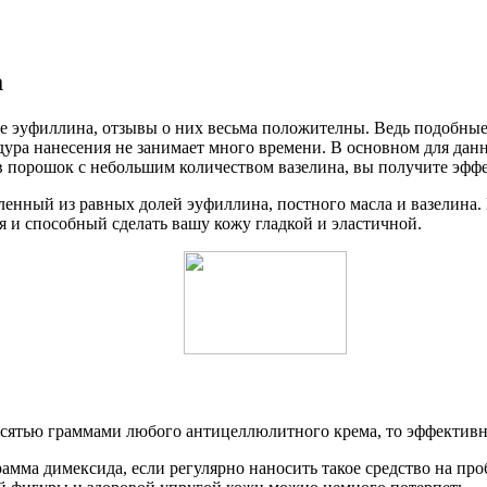
а
е эуфиллина, отзывы о них весьма положителны. Ведь подобные 
дура нанесения не занимает много времени. В основном для дан
 в порошок с небольшим количеством вазелина, вы получите эф
ленный из равных долей эуфиллина, постного масла и вазелина. 
 и способный сделать вашу кожу гладкой и эластичной.
сятью граммами любого антицеллюлитного крема, то эффективнос
мма димексида, если регулярно наносить такое средство на про