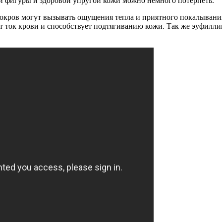
ой фигуры и здоровой упругой кожи можно немного потерпеть.
кров могут вызывать ощущения тепла и приятного покалывания. 
ет ток крови и способствует подтягиванию кожи. Так же эуфил