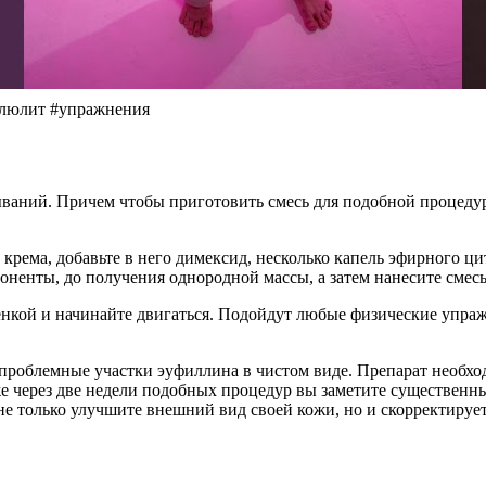
ллюлит #упражнения
тываний. Причем чтобы приготовить смесь для подобной процедур
крема, добавьте в него димексид, несколько капель эфирного ц
ненты, до получения однородной массы, а затем нанесите смесь
енкой и начинайте двигаться. Подойдут любые физические упраж
проблемные участки эуфиллина в чистом виде. Препарат необх
е через две недели подобных процедур вы заметите существенный
 только улучшите внешний вид своей кожи, но и скорректирует