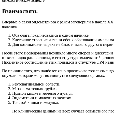
онкологическом аспекте.
В
заимосвязь
Впервые о связи эндометриоза с раком заговорили в начале X
явления:
Оба очага локализовались в одном яичнике.
Клеточное строение и ткани обоих образований имели ма
Для возникновения рака не было никакого другого перви
После этого исследования возникло много споров и дискуссий 
от всех видов рака яичника, в его структуре выделяют 5 раз
Процентное соотношение этих подвидов в структуре ЭРЯ незн
По причине того, что наиболее ясно прослеживается связь энд
опухоли, которые могут возникнуть в следующих органах:
Ректовагинальной области.
Матки, маточных трубах.
Прямой кишке и мочевого пузыря.
Эндометрии и молочных железах.
Толстой кишки и желудка.
По клиническим данным из всех случаев совместного про