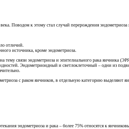
X века. Поводом к этому стал случай перерождения эндометриоз
ло отличий.
чного источника, кроме эндометриоза.
на тему связи эндометриоза и эпителиального рака яичника (ЭР
новидностей. Эндометриоидный и светлоклеточный – одни из под
ачительно.
ометриоза с раком яичников, в отдельную категорию выделяют я
текания эндометриоза и рака – более 75% относятся к яичников