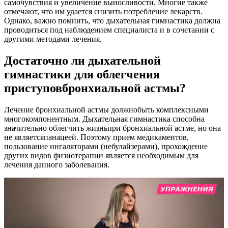
самочувствия и увеличение выносливости. Многие также
отмечают, что им удается снизить потребление лекарств.
Однако, важно помнить, что дыхательная гимнастика должна
проводиться под наблюдением специалиста и в сочетании с
другими методами лечения.
Достаточно ли дыхательной
гимнастики для облегчения
приступов
бронхиальной астмы?
Лечение бронхиальной астмы должно
быть комплексным
и
многокомпонентным. Дыхательная гимнастика способна
значительно облегчить жизнь
при бронхиальной астме, но она
не является
панацеей. Поэтому прием медикаментов,
пользование ингаляторами (небулайзерами), прохождение
других видов физиотерапии является необходимым для
лечения данного заболевания.