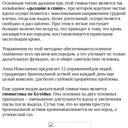
Основным типом дыхания при этой гимнастике является так
называемое
«дыхание в спину»
, при котором короткие частые
вдохи осуществляются с максимальным напряжением грудной
клетки, тогда как выдох, более длительный, осуществляется
свободно и расслаблено. При этом в легкие поступает
большее количество воздуха, что приводит к тому, что кровь
насыщается кислородом, восстанавливается правильная
оксигенация крови.
Упражнения по этой методике обеспечивают
усиленное
снабжение всех органов кислородом
, а это улучшает не только
дыхательную функцию, но и общее самочувствие человека.
Анна Николаевна предлагает 12 упражнений
для людей,
страдающих бронхиальной астмой и
на каждый день еще
целый комплекс для более глубокой проработки проблемы.
Еще одним видом дыхательной гимнастики является
гимнастика по Бутейко
. Она основана на двух основных
принципах – уменьшение длительности вдоха и увеличения
паузы после выдоха. Суть
в том, что во время приступа
бронхиальной астмы
в крови
накапливается не кислород, а
углекислый газ.